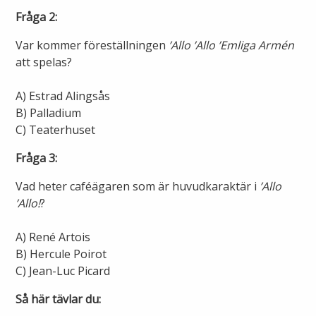
Öppettider
Fråga 2:
Om oss
Ska du gräva?
Var kommer föreställningen
’Allo ’Allo ’Emliga Armén
att spelas?
Kontakta oss
Ska du bygga eller riva?
A) Estrad Alingsås
Om Alingsås Energi
B) Palladium
Faktura och betalning
C) Teaterhuset
Leverantörer
Fråga 3:
Konsumenträttigheter
Vad heter caféägaren som är huvudkaraktär i
Miljö och arbetsmiljö
’Allo
Energispartips
’Allo!
?
Produktion
Mina Sidor
A) René Artois
B) Hercule Poirot
Nyheter
C) Jean-Luc Picard
VA & Renhållning
Så här tävlar du:
Energiflödet
Vanliga frågor