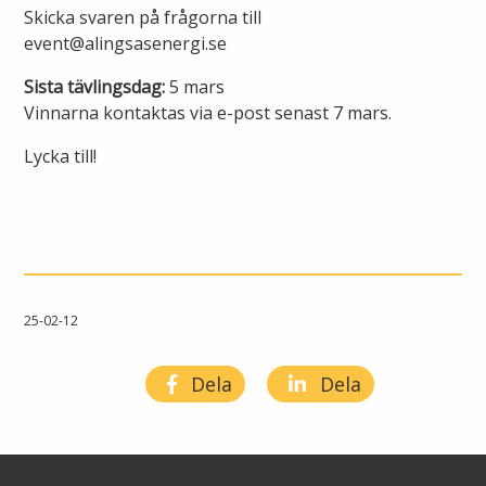
Skicka svaren på frågorna till
Lights in Alingsås
event@alingsasenergi.se
Badtemperaturer i Alingsås
Sista tävlingsdag:
5 mars
Pressrum
Aktuella vattennivåer
Vinnarna kontaktas via e-post senast 7 mars.
Sponsring
Lycka till!
Arkiv
Jobba hos oss
Årsredovisning
25-02-12
Visselblåsarfunktion
Dela
Dela
Integritetsinformation
Tillgänglighetsredogörelse