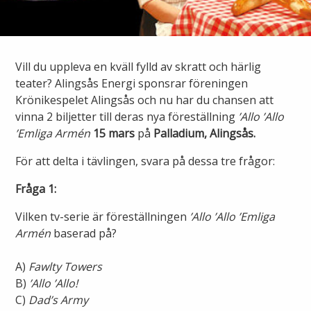
Ny elanslutning
Elmarknaden
Fiber
Värmepriser och avtalsvillkor
Tillfällig anslutning/byggskåp
Våra avtalsvillkor
Alingsås fibernät
Vill du uppleva en kväll fylld av skratt och härlig
Din fjärrvärmecentral
Ändra anslutning
teater? Alingsås Energi sponsrar föreningen
Ladda elbil
Sälj ditt överskott
Krönikespelet Alingsås och nu har du chansen att
Anslut dig till fiber
Anslut dig till fjärrvärme
vinna 2 biljetter till deras nya föreställning
’Allo ’Allo
Ansluta egen elproduktion
’Emliga Armén
15 mars
på
Palladium, Alingsås.
Felanmälan
Byggvärme
Elmätare och HAN-port
För att delta i tävlingen, svara på dessa tre frågor:
Fråga 1:
Felanmälan
Manuell frånkoppling
Flyttanmälan
Vilken tv-serie är föreställningen
’Allo ’Allo ’Emliga
Driftstörningar
Armén
baserad på?
Varför blir det strömavbrott?
A)
Fawlty Towers
Kundservice
B)
’Allo ’Allo!
C)
Dad’s Army
Bra att ha hemma vid ett strömavbrott