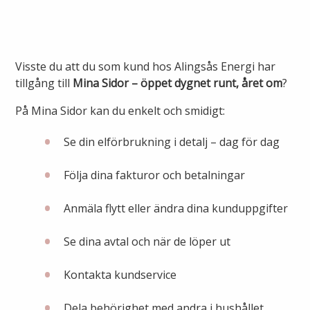
Ny elanslutning
Elmarknaden
Fiber
Värmepriser och avtalsvillkor
Tillfällig anslutning/byggskåp
Våra avtalsvillkor
Alingsås fibernät
Visste du att du som kund hos Alingsås Energi har
Din fjärrvärmecentral
Ändra anslutning
tillgång till
Mina Sidor – öppet dygnet runt, året om
?
Ladda elbil
Sälj ditt överskott
Anslut dig till fiber
Anslut dig till fjärrvärme
På Mina Sidor kan du enkelt och smidigt:
Ansluta egen elproduktion
Se din elförbrukning i detalj – dag för dag
Felanmälan
Byggvärme
Elmätare och HAN-port
Följa dina fakturor och betalningar
Felanmälan
Manuell frånkoppling
Anmäla flytt eller ändra dina kunduppgifter
Flyttanmälan
Driftstörningar
Se dina avtal och när de löper ut
Varför blir det strömavbrott?
Kundservice
Kontakta kundservice
Bra att ha hemma vid ett strömavbrott
Dela behörighet med andra i hushållet