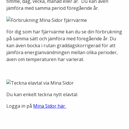
timme, dag, vecka, månad eller år. Du kan även
jämföra med samma period föregående år.
Lights in Alingsås
Badtemperaturer i Alingsås
Pressrum
Aktuella vattennivåer
För dig som har fjärrvärme kan du se din förbrukning
på samma sätt och jämföra med föregående år. Du
Sponsring
Arkiv
kan även bocka i rutan graddagskorrigerad för att
jämföra energianvändningen mellan olika perioder,
Jobba hos oss
även om temperaturen har varierat.
Årsredovisning
Visselblåsarfunktion
Du kan enkelt teckna nytt elavtal.
Integritetsinformation
Logga in på
Mina Sidor här
Tillgänglighetsredogörelse