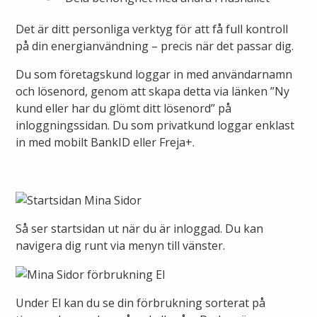
Öppettider
Om oss
Det är ditt personliga verktyg för att få full kontroll
Ska du gräva?
på din energianvändning – precis när det passar dig.
Kontakta oss
Du som företagskund loggar in med användarnamn
Ska du bygga eller riva?
och lösenord, genom att skapa detta via länken ”Ny
kund eller har du glömt ditt lösenord” på
Om Alingsås Energi
Faktura och betalning
inloggningssidan. Du som privatkund loggar enklast
in med mobilt BankID eller Freja+.
Leverantörer
Konsumenträttigheter
Miljö och arbetsmiljö
Energispartips
Produktion
Så ser startsidan ut när du är inloggad. Du kan
Mina Sidor
navigera dig runt via menyn till vänster.
Nyheter
VA & Renhållning
Energiflödet
Under El kan du se din förbrukning sorterat på
Vanliga frågor