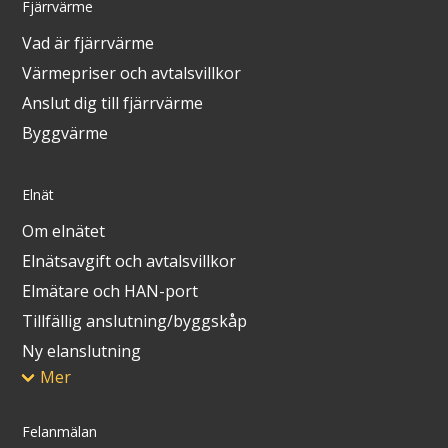
Fjärrvärme
Vad är fjärrvärme
Värmepriser och avtalsvillkor
Anslut dig till fjärrvärme
Byggvärme
Elnät
Om elnätet
Elnätsavgift och avtalsvillkor
Elmätare och HAN-port
Tillfällig anslutning/byggskåp
Ny elanslutning
Mer
Felanmälan