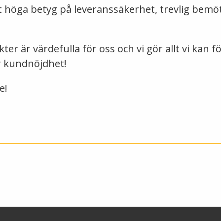
tt höga betyg på leveranssäkerhet, trevlig bemö
 är värdefulla för oss och vi gör allt vi kan fö
er kundnöjdhet!
e!