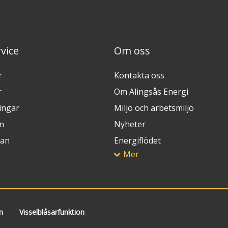
vice
Om oss
r
Kontakta oss
r
Om Alingsås Energi
ingar
Miljö och arbetsmiljö
n
Nyheter
lan
Energiflödet
Mer
n
Visselblåsarfunktion