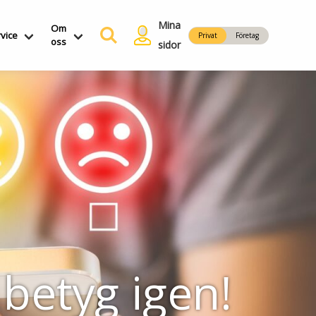
Mina
Om
vice
Privat
Företag
oss
sidor
betyg igen!