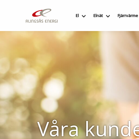
Hoppa
till
El
Elnät
Fjärrvärme
innehållet
Våra kunde