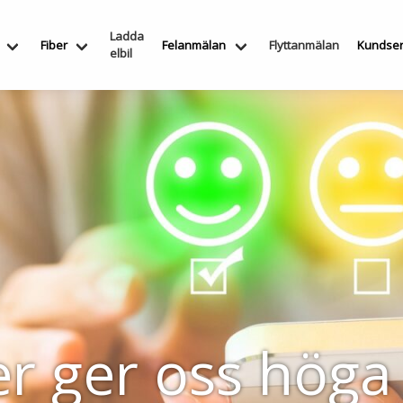
Ladda
Fiber
Felanmälan
Flyttanmälan
Kundser
elbil
r ger oss höga 