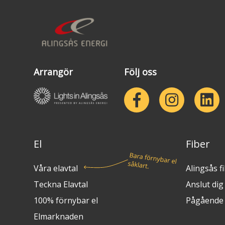
Arrangör
Följ oss
El
Fiber
Våra elavtal
Alingsås f
Teckna Elavtal
Anslut dig t
100% förnybar el
Pågående 
Elmarknaden