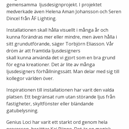
Öppettider
gemensamma ljusdesignprojekt. I projektet
Om oss
medverkade även Helena Aman Johansson och Seren
Ska du gräva?
Dincel från ÅF Lighting.
Kontakta oss
Installationen skall hålla visuellt i många år och
Ska du bygga eller riva?
kunna förändras mer eller mindre, men även hålla i
sitt grundutförande, säger Torbjörn Eliasson. Vår
Om Alingsås Energi
Faktura och betalning
dröm är att framtida ljusdesigners
skall kunna använda det vi gjort som en bra grund
Leverantörer
för egna kreationer. Det är lite av många
Konsumenträttigheter
ljusdesigners förhållningssätt. Man delar med sig till
Miljö och arbetsmiljö
kollegor världen över.
Energispartips
Inspirationen till installationen har varit den valda
Produktion
Mina Sidor
platsen. Ett begränsat rum utan störande ljus från
fastigheter, skyltfönster eller bländande
Nyheter
gatubelysning.
VA & Renhållning
Genius Loci har varit ett starkt ord genom hela
Energiflödet
Vanliga frågor