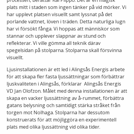
processen, berättar Kai Piippo. Det är en magisk
plats mitt i staden som ingen tänker på vid mörker. Vi
Lights in Alingsås
Badtemperaturer i Alingsås
har upplevt platsen visuellt samt lyssnat på det
porlande vattnet, löven i träden. Detta naturliga lugn
Pressrum
har vi försökt fånga. Vi hoppas att människor som
Aktuella vattennivåer
stannar och upplever slappnar av stund och
Sponsring
reflekterar. Vi ville gömma all teknik därav
Arkiv
spegelsidan på stolparna. Stolparna skall försvinna
visuellt.
Jobba hos oss
Ljusinstallationen är ett led i Alingsås Energis arbete
Årsredovisning
för att skapa fler fasta ljussättningar som förbättrar
ljuskvaliteten i Alingsås, förklarar Alingsås Energis
Visselblåsarfunktion
VD Jan Olofzon. Målet med denna installationen är att
skapa en vacker ljussättning av å-rummet, förbättra
gatans belysning och samtidigt stärka stråket från
Integritetsinformation
torgen mot Nolhaga. Stolparna har dessutom
konstruerats för att möjliggöra en experimentell
Tillgänglighetsredogörelse
plats med olika ljussättning vid olika tider.