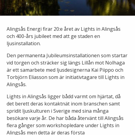
Ny elanslutning
Elmarknaden
Fiber
Värmepriser och avtalsvillkor
Tillfällig anslutning/byggskåp
Våra avtalsvillkor
Alingsås fibernät
Alingsås Energi firar 20:e året av Lights in Alingsås
Din fjärrvärmecentral
Ändra anslutning
och 400-års jubileet med att ge staden en
Ladda elbil
Sälj ditt överskott
ljusinstallation.
Anslut dig till fiber
Anslut dig till fjärrvärme
Ansluta egen elproduktion
Den permanenta Jubileumsinstallationen som startar
vid torgen och sträcker sig längs Lillån mot Nolhaga
Felanmälan
Byggvärme
Elmätare och HAN-port
är ett samarbete med ljusdesignerna Kai Piippo och
Torbjörn Eliasson som är initiativtagare till Lights in
Felanmälan
Alingsås.
Manuell frånkoppling
Flyttanmälan
Lights in Alingsås ligger bådd varmt om hjärtat, då
Driftstörningar
det berett deras kontaktnät inom branschen samt
spridit ljuskulturen i Sverige med sina många
Varför blir det strömavbrott?
besökare varje år. De har båda återvänt till Alingsås
Kundservice
flera gånger som workshopledare under Lights in
Bra att ha hemma vid ett strömavbrott
Alingsås men detta är deras första