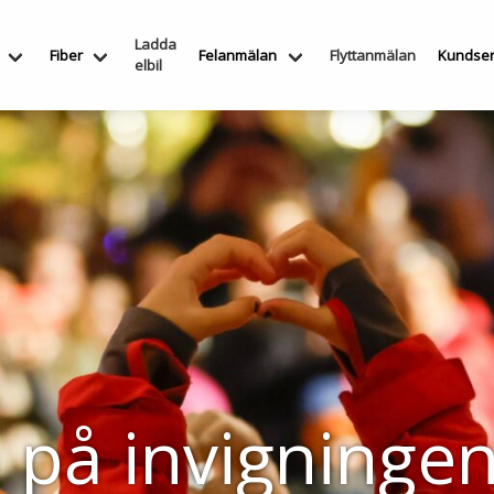
Ladda
Fiber
Felanmälan
Flyttanmälan
Kundser
elbil
å invigningen 