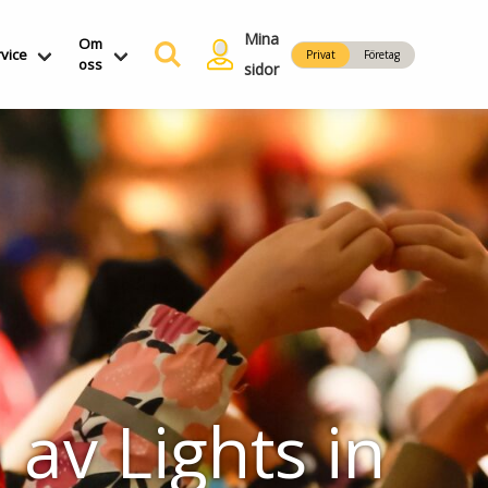
Mina
Om
vice
Privat
Företag
oss
sidor
av Lights in