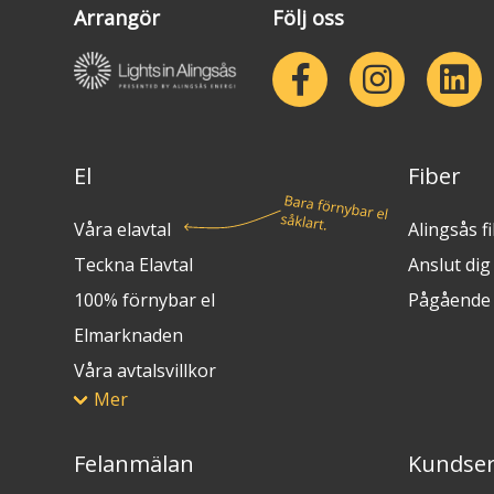
Arrangör
Följ oss
El
Fiber
Våra elavtal
Alingsås f
Teckna Elavtal
Anslut dig t
100% förnybar el
Pågående 
Elmarknaden
Våra avtalsvillkor
Mer
Felanmälan
Kundser