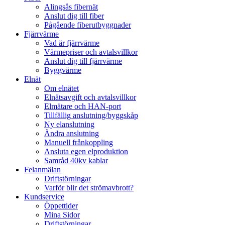
Alingsås fibernät
Anslut dig till fiber
Pågående fiberutbyggnader
Fjärrvärme
Vad är fjärrvärme
Värmepriser och avtalsvillkor
Anslut dig till fjärrvärme
Byggvärme
Elnät
Om elnätet
Elnätsavgift och avtalsvillkor
Elmätare och HAN-port
Tillfällig anslutning/byggskåp
Ny elanslutning
Ändra anslutning
Manuell frånkoppling
Ansluta egen elproduktion
Samråd 40kv kablar
Felanmälan
Driftstörningar
Varför blir det strömavbrott?
Kundservice
Öppettider
Mina Sidor
Driftstörningar