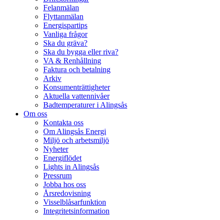
Felanmälan
Flyttanmälan
Energispartips
Vanliga frågor
Ska du gräva?
Ska du bygga eller riva?
VA & Renhållning
Faktura och betalning
Arkiv
Konsumenträttigheter
Aktuella vattennivåer
Badtemperaturer i Alingsås
Om oss
Kontakta oss
Om Alingsås Energi
Miljö och arbetsmiljö
Nyheter
Energiflödet
Lights in Alingsås
Pressrum
Jobba hos oss
Årsredovisning
Visselblåsarfunktion
Integritetsinformation