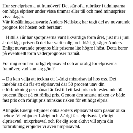
Hur ser elpriserna ut framöver? Det står ofta rubriker i tidningarna
om höga elpriser under vissa timmar eller till och med minuspriser
vissa dagar.
Vår försäljningsansvarig Anders Nellskog har tagit del av nuvarande
prognos för hösten och berättar:
– Hittills i år har spotpriserna varit likvärdiga förra året, just nu i juni
är det låga priser då det har varit soligt och blåsigt, säger Anders.
Enligt nuvarande prognos blir priserna lite högre i höst. Detta beror
på eventuellt torra väderprognoser framåt.
För mig som har rörligt elprisavtal och är orolig för elpriserna
framöver, vad kan jag göra?
– Du kan välja att teckna ett 1-årigt mixprisavtal hos oss. Det
innebär att du får ett elprisavtal där 50 procent utav din
elförbrukning per månad är låst till ett fast pris och resterande 50
procent löper på ett rörligt pris. Genom den smarta mixen av både
fast pris och rörligt pris minskas risken för ett högt elpris!
Alingsås Energi erbjuder olika sorters elprisavtal som passar olika
behov. Vi erbjuder 1-årigt och 2-årigt fast elprisavtal, rörligt
elprisavtal, mixprisavtal och för dig som aktivt vill styra din
förbrukning erbjuder vi även timprisavtal.