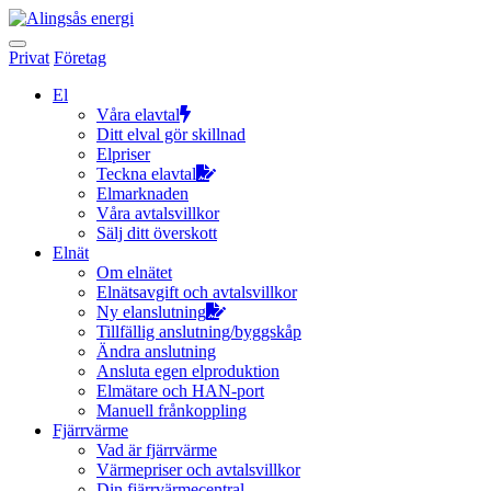
Hoppa
till
innehållet
Privat
Företag
El
Våra elavtal
Ditt elval gör skillnad
Elpriser
Teckna elavtal
Elmarknaden
Våra avtalsvillkor
Sälj ditt överskott
Elnät
Om elnätet
Elnätsavgift och avtalsvillkor
Ny elanslutning
Tillfällig anslutning/byggskåp
Ändra anslutning
Ansluta egen elproduktion
Elmätare och HAN-port
Manuell frånkoppling
Fjärrvärme
Vad är fjärrvärme
Värmepriser och avtalsvillkor
Din fjärrvärmecentral