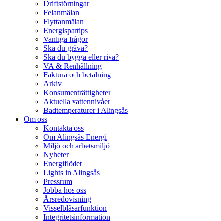
Driftstörningar
Felanmälan
Flyttanmälan
Energispartips
Vanliga frågor
Ska du gräva?
Ska du bygga eller riva?
VA & Renhållning
Faktura och betalning
Arkiv
Konsumenträttigheter
Aktuella vattennivåer
Badtemperaturer i Alingsås
Om oss
Kontakta oss
Om Alingsås Energi
Miljö och arbetsmiljö
Nyheter
Energiflödet
Lights in Alingsås
Pressrum
Jobba hos oss
Årsredovisning
Visselblåsarfunktion
Integritetsinformation