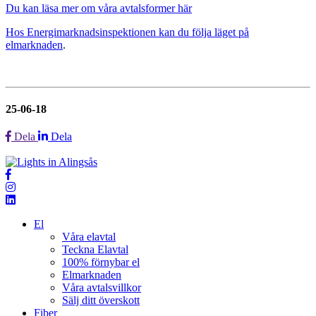
Du kan läsa mer om våra avtalsformer här
Hos Energimarknadsinspektionen kan du följa läget på
elmarknaden
.
25-06-18
Dela
Dela
El
Våra elavtal
Teckna Elavtal
100% förnybar el
Elmarknaden
Våra avtalsvillkor
Sälj ditt överskott
Fiber