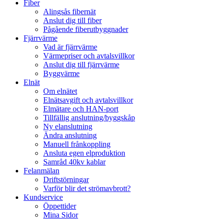
Fiber
Alingsås fibernät
Anslut dig till fiber
Pågående fiberutbyggnader
Fjärrvärme
Vad är fjärrvärme
Värmepriser och avtalsvillkor
Anslut dig till fjärrvärme
Byggvärme
Elnät
Om elnätet
Elnätsavgift och avtalsvillkor
Elmätare och HAN-port
Tillfällig anslutning/byggskåp
Ny elanslutning
Ändra anslutning
Manuell frånkoppling
Ansluta egen elproduktion
Samråd 40kv kablar
Felanmälan
Driftstörningar
Varför blir det strömavbrott?
Kundservice
Öppettider
Mina Sidor