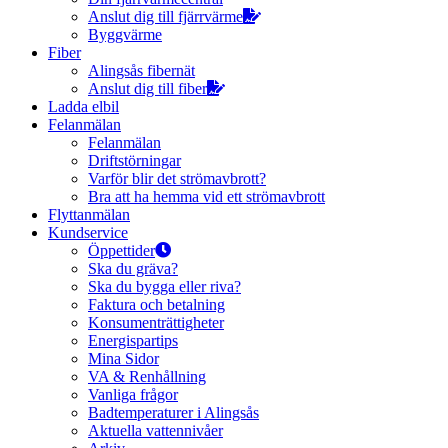
Anslut dig till fjärrvärme
Byggvärme
Fiber
Alingsås fibernät
Anslut dig till fiber
Ladda elbil
Felanmälan
Felanmälan
Driftstörningar
Varför blir det strömavbrott?
Bra att ha hemma vid ett strömavbrott
Flyttanmälan
Kundservice
Öppettider
Ska du gräva?
Ska du bygga eller riva?
Faktura och betalning
Konsumenträttigheter
Energispartips
Mina Sidor
VA & Renhållning
Vanliga frågor
Badtemperaturer i Alingsås
Aktuella vattennivåer