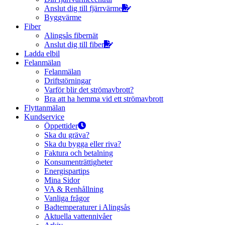
Anslut dig till fjärrvärme
Byggvärme
Fiber
Alingsås fibernät
Anslut dig till fiber
Ladda elbil
Felanmälan
Felanmälan
Driftstörningar
Varför blir det strömavbrott?
Bra att ha hemma vid ett strömavbrott
Flyttanmälan
Kundservice
Öppettider
Ska du gräva?
Ska du bygga eller riva?
Faktura och betalning
Konsumenträttigheter
Energispartips
Mina Sidor
VA & Renhållning
Vanliga frågor
Badtemperaturer i Alingsås
Aktuella vattennivåer