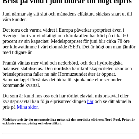
Brist på vind i juni bidrar till högt elpris
Juni närmar sig sitt slut och månadens elfaktura skickas snart ut till
våra kunder.
Det torra och varma vädret i Europa påverkar spotpriset även i
Sverige. Juni var vindfattigt och kärnkraften har kört på cirka 60
procent av sin kapacitet. Medelspotpriset för juni blir cirka 78 öre
per kilowattimme i vårt elområde (SE3). Det är högt om man jämför
med tidigare år.
Framåt väntas mer vind och nederbörd, och den hydrologiska
balansen stabiliseras. Den nordiska kärnkraftskapaciteten ökar och
bränslepriserna faller nu när Hormuzsundet åter är öppnat.
Sammantaget förväntas det bidra till sjunkande elpriser under
kommande kvartal.
Du som är kund hos oss och har rörligt elavtal, mixprisavtal eller
kvartsprisavtal kan följa elprisutvecklingen
här
och se ditt aktuella
pris på
Mina sidor
.
Medelspotpris är det genomsnittliga priset på den nordiska elbörsen Nord Pool. Priset är
exklusive moms, påslag och elcertifikat.