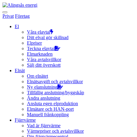
Hoppa
till
innehållet
Privat
Företag
El
Våra elavtal
Ditt elval gör skillnad
Elpriser
Teckna elavtal
Elmarknaden
Våra avtalsvillkor
Sälj ditt överskott
Elnät
Om elnätet
Elnätsavgift och avtalsvillkor
Ny elanslutning
Tillfällig anslutning/byggskåp
Ändra anslutning
Ansluta egen elproduktion
Elmätare och HAN-port
Manuell frånkoppling
Fjärrvärme
Vad är fjärrvärme
Värmepriser och avtalsvillkor
Din fjärrvärmecentral