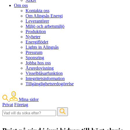
Arkiv
Om oss
Kontakta oss
Om Alingsås Energi
Leverantörer
Miljö och arbetsmiljö
Produktion
Nyheter
Energiflödet
Lights in Alingsås
Pressrum
Sponsring
Jobba hos oss
Årsredovisning
Visselblåsarfunktion
Integritetsinformation
Tillgänglighetsredogörelse
Mina sidor
Privat
Företag