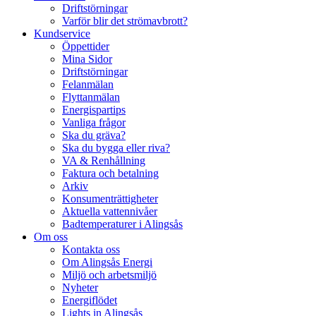
Driftstörningar
Varför blir det strömavbrott?
Kundservice
Öppettider
Mina Sidor
Driftstörningar
Felanmälan
Flyttanmälan
Energispartips
Vanliga frågor
Ska du gräva?
Ska du bygga eller riva?
VA & Renhållning
Faktura och betalning
Arkiv
Konsumenträttigheter
Aktuella vattennivåer
Badtemperaturer i Alingsås
Om oss
Kontakta oss
Om Alingsås Energi
Miljö och arbetsmiljö
Nyheter
Energiflödet
Lights in Alingsås