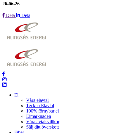
26-06-26
Dela
Dela
El
Våra elavtal
Teckna Elavtal
100% förnybar el
Elmarknaden
Våra avtalsvillkor
Sälj ditt överskott
Fiber