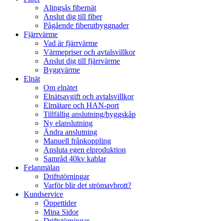
Alingsås fibernät
Anslut dig till fiber
Pågående fiberutbyggnader
Fjärrvärme
Vad är fjärrvärme
Värmepriser och avtalsvillkor
Anslut dig till fjärrvärme
Byggvärme
Elnät
Om elnätet
Elnätsavgift och avtalsvillkor
Elmätare och HAN-port
Tillfällig anslutning/byggskåp
Ny elanslutning
Ändra anslutning
Manuell frånkoppling
Ansluta egen elproduktion
Samråd 40kv kablar
Felanmälan
Driftstörningar
Varför blir det strömavbrott?
Kundservice
Öppettider
Mina Sidor
Driftstörningar