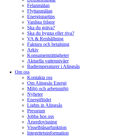
Felanmälan
Flyttanmälan
Energispartips
Vanliga frågor
Ska du gräva?
Ska du bygga eller riva?
VA & Renhållning
Faktura och betalning
Arkiv
Konsumenträttigheter
Aktuella vattennivåer
Badtemperaturer i Alingsås
Om oss
Kontakta oss
Om Alingsås Energi
Miljö och arbetsmiljö
Nyheter
Energiflödet
Lights in Alingsås
Pressrum
Jobba hos oss
Årsredovisning
Visselblåsarfunktion
Integritetsinformation