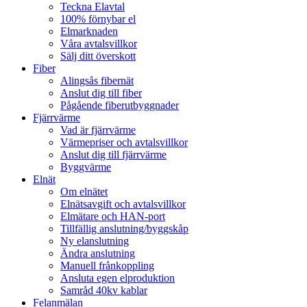
Teckna Elavtal
100% förnybar el
Elmarknaden
Våra avtalsvillkor
Sälj ditt överskott
Fiber
Alingsås fibernät
Anslut dig till fiber
Pågående fiberutbyggnader
Fjärrvärme
Vad är fjärrvärme
Värmepriser och avtalsvillkor
Anslut dig till fjärrvärme
Byggvärme
Elnät
Om elnätet
Elnätsavgift och avtalsvillkor
Elmätare och HAN-port
Tillfällig anslutning/byggskåp
Ny elanslutning
Ändra anslutning
Manuell frånkoppling
Ansluta egen elproduktion
Samråd 40kv kablar
Felanmälan