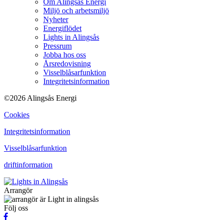
Om Alingsås Energi
Miljö och arbetsmiljö
Nyheter
Energiflödet
Lights in Alingsås
Pressrum
Jobba hos oss
Årsredovisning
Visselblåsarfunktion
Integritetsinformation
©2026 Alingsås Energi
Cookies
Integritetsinformation
Visselblåsarfunktion
driftinformation
Arrangör
Följ oss