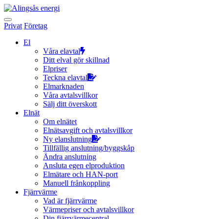
Hoppa
till
innehållet
Privat
Företag
El
Våra elavtal
Ditt elval gör skillnad
Elpriser
Teckna elavtal
Elmarknaden
Våra avtalsvillkor
Sälj ditt överskott
Elnät
Om elnätet
Elnätsavgift och avtalsvillkor
Ny elanslutning
Tillfällig anslutning/byggskåp
Ändra anslutning
Ansluta egen elproduktion
Elmätare och HAN-port
Manuell frånkoppling
Fjärrvärme
Vad är fjärrvärme
Värmepriser och avtalsvillkor
Din fjärrvärmecentral