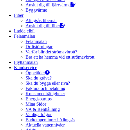
Anslut dig till fjärrvärme
Byggvärme
Fiber
Alingsås fibernät
Anslut dig till fiber
Ladda elbil
Felanmälan
Felanmälan
Driftstörningar
Varför blir det strömavbrott?
Bra att ha hemma vid ett strömavbrott
Flyttanmälan
Kundservice
Öppettider
Ska du gräva?
Ska du bygga eller riva?
Faktura och betalning
Konsumenträttigheter
Energispartips
Mina Sidor
VA & Renhållning
Vanliga frågor
Badtemperaturer i Alingsås
Aktuella vattennivåer