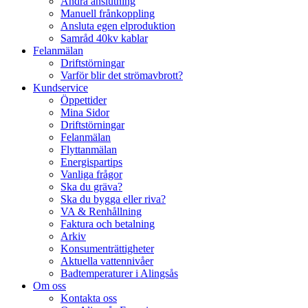
Ändra anslutning
Manuell frånkoppling
Ansluta egen elproduktion
Samråd 40kv kablar
Felanmälan
Driftstörningar
Varför blir det strömavbrott?
Kundservice
Öppettider
Mina Sidor
Driftstörningar
Felanmälan
Flyttanmälan
Energispartips
Vanliga frågor
Ska du gräva?
Ska du bygga eller riva?
VA & Renhållning
Faktura och betalning
Arkiv
Konsumenträttigheter
Aktuella vattennivåer
Badtemperaturer i Alingsås
Om oss
Kontakta oss