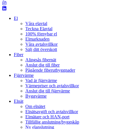
El
Våra elavtal
Teckna Elavtal
100% förnybar el
Elmarknaden
Våra avtalsvillkor
Sälj ditt överskott
Fiber
Alingsås fibernät
Anslut dig till fiber
Pågående fiberutbyggnader
Fjärrvärme
Vad är fjärrvärme
Värmepriser och avtalsvillkor
Anslut dig till fjärrvärme
Byggvärme
Elnät
Om elnätet
Elnätsavgift och avtalsvillkor
Elmätare och HAN-port
Tillfällig anslutning/byggskåp
Ny elanslutning