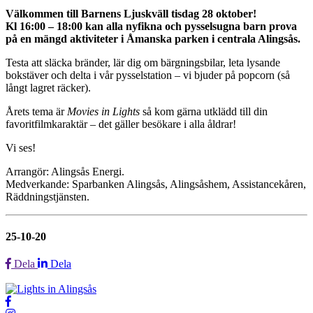
Välkommen till Barnens Ljuskväll tisdag 28 oktober!
Kl 16:00 – 18:00 kan alla nyfikna och pysselsugna barn prova
på en mängd aktiviteter i Åmanska parken i centrala Alingsås.
Testa att släcka bränder, lär dig om bärgningsbilar, leta lysande
bokstäver och delta i vår pysselstation – vi bjuder på popcorn (så
långt lagret räcker).
Årets tema är
Movies in Lights
så kom gärna utklädd till din
favoritfilmkaraktär – det gäller besökare i alla åldrar!
Vi ses!
Arrangör: Alingsås Energi.
Medverkande: Sparbanken Alingsås, Alingsåshem, Assistancekåren,
Räddningstjänsten.
25-10-20
Dela
Dela