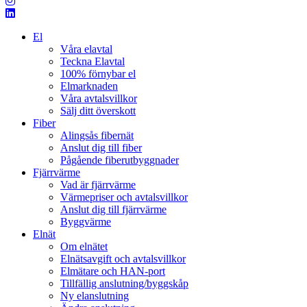
El
Våra elavtal
Teckna Elavtal
100% förnybar el
Elmarknaden
Våra avtalsvillkor
Sälj ditt överskott
Fiber
Alingsås fibernät
Anslut dig till fiber
Pågående fiberutbyggnader
Fjärrvärme
Vad är fjärrvärme
Värmepriser och avtalsvillkor
Anslut dig till fjärrvärme
Byggvärme
Elnät
Om elnätet
Elnätsavgift och avtalsvillkor
Elmätare och HAN-port
Tillfällig anslutning/byggskåp
Ny elanslutning