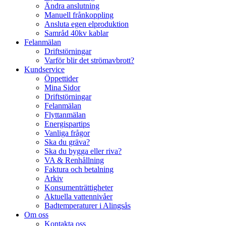
Ändra anslutning
Manuell frånkoppling
Ansluta egen elproduktion
Samråd 40kv kablar
Felanmälan
Driftstörningar
Varför blir det strömavbrott?
Kundservice
Öppettider
Mina Sidor
Driftstörningar
Felanmälan
Flyttanmälan
Energispartips
Vanliga frågor
Ska du gräva?
Ska du bygga eller riva?
VA & Renhållning
Faktura och betalning
Arkiv
Konsumenträttigheter
Aktuella vattennivåer
Badtemperaturer i Alingsås
Om oss
Kontakta oss