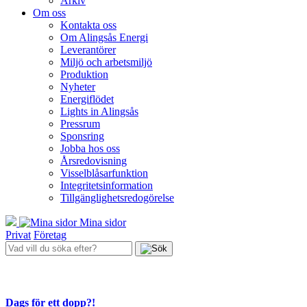
Arkiv
Om oss
Kontakta oss
Om Alingsås Energi
Leverantörer
Miljö och arbetsmiljö
Produktion
Nyheter
Energiflödet
Lights in Alingsås
Pressrum
Sponsring
Jobba hos oss
Årsredovisning
Visselblåsarfunktion
Integritetsinformation
Tillgänglighetsredogörelse
Mina sidor
Privat
Företag
Dags för ett dopp?!