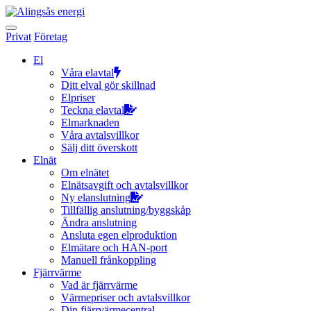
Hoppa
till
innehållet
Privat
Företag
El
Våra elavtal
Ditt elval gör skillnad
Elpriser
Teckna elavtal
Elmarknaden
Våra avtalsvillkor
Sälj ditt överskott
Elnät
Om elnätet
Elnätsavgift och avtalsvillkor
Ny elanslutning
Tillfällig anslutning/byggskåp
Ändra anslutning
Ansluta egen elproduktion
Elmätare och HAN-port
Manuell frånkoppling
Fjärrvärme
Vad är fjärrvärme
Värmepriser och avtalsvillkor
Din fjärrvärmecentral