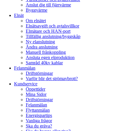
Anslut dig till fjärrvärme
Byggvärme
Elnät
Om elnätet
Elnätsavgift och avtalsvillkor
Elmätare och HAN-port
Tillfällig anslutning/byggskåp
Ny elanslutning
Ändra anslutning
Manuell frånkoppling
Ansluta egen elproduktion
Samråd 40kv kablar
Felanmälan
Driftstörningar
Varför blir det strömavbrott?
Kundservice
Öppettider
Mina Sidor
Driftstörningar
Felanmälan
Flyttanmälan
Energispartips
Vanliga frågor
Ska du gräva?