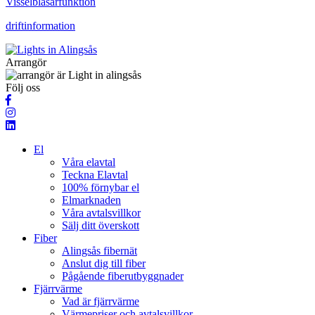
Visselblåsarfunktion
driftinformation
Arrangör
Följ oss
El
Våra elavtal
Teckna Elavtal
100% förnybar el
Elmarknaden
Våra avtalsvillkor
Sälj ditt överskott
Fiber
Alingsås fibernät
Anslut dig till fiber
Pågående fiberutbyggnader
Fjärrvärme
Vad är fjärrvärme
Värmepriser och avtalsvillkor