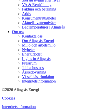
Ska du bygga eller riva?
VA & Renhållning
Faktura och betalning
Arkiv
Konsumenträttigheter
Aktuella vattennivåer
Badtemperaturer i Alingsås
Om oss
Kontakta oss
Om Alingsås Energi
Miljö och arbetsmiljö
Nyheter
Energiflödet
Lights in Alingsås
Pressrum
Jobba hos oss
Årsredovisning
Visselblåsarfunktion
Integritetsinformation
©2026 Alingsås Energi
Cookies
Integritetsinformation