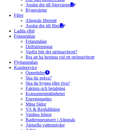
Anslut dig till fjärrvärme
Byggvärme
Fiber
Alingsås fibernät
Anslut dig till fiber
Ladda elbil
Felanmälan
Felanmälan
Driftstörningar
Varför blir det strömavbrott?
Bra att ha hemma vid ett strömavbrott
Flyttanmälan
Kundservice
Öppettider
Ska du gräva?
Ska du bygga eller riva?
Faktura och betalning
Konsumenträttigheter
Energispartips
Mina Sidor
VA & Renhållning
Vanliga frågor
Badtemperaturer i Alingsås
Aktuella vattennivåer