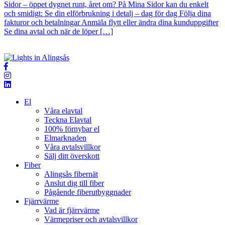
Sidor – öppet dygnet runt, året om? På Mina Sidor kan du enkelt
och smidigt: Se din elförbrukning i detalj – dag för dag Följa dina
fakturor och betalningar Anmäla flytt eller ändra dina kunduppgifter
Se dina avtal och när de löper […]
El
Våra elavtal
Teckna Elavtal
100% förnybar el
Elmarknaden
Våra avtalsvillkor
Sälj ditt överskott
Fiber
Alingsås fibernät
Anslut dig till fiber
Pågående fiberutbyggnader
Fjärrvärme
Vad är fjärrvärme
Värmepriser och avtalsvillkor