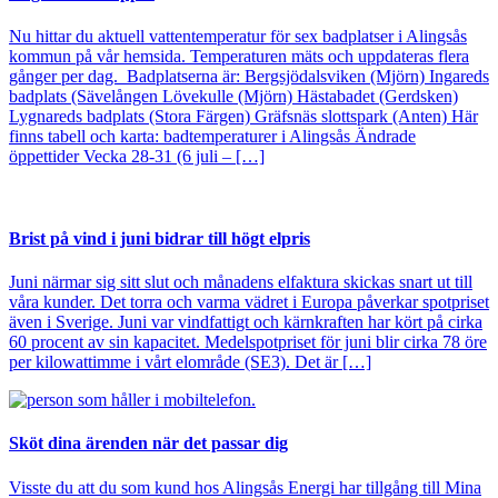
Nu hittar du aktuell vattentemperatur för sex badplatser i Alingsås
kommun på vår hemsida. Temperaturen mäts och uppdateras flera
gånger per dag. Badplatserna är: Bergsjödalsviken (Mjörn) Ingareds
badplats (Sävelången Lövekulle (Mjörn) Hästabadet (Gerdsken)
Lygnareds badplats (Stora Färgen) Gräfsnäs slottspark (Anten) Här
finns tabell och karta: badtemperaturer i Alingsås Ändrade
öppettider Vecka 28-31 (6 juli – […]
Brist på vind i juni bidrar till högt elpris
Juni närmar sig sitt slut och månadens elfaktura skickas snart ut till
våra kunder. Det torra och varma vädret i Europa påverkar spotpriset
även i Sverige. Juni var vindfattigt och kärnkraften har kört på cirka
60 procent av sin kapacitet. Medelspotpriset för juni blir cirka 78 öre
per kilowattimme i vårt elområde (SE3). Det är […]
Sköt dina ärenden när det passar dig
Visste du att du som kund hos Alingsås Energi har tillgång till Mina