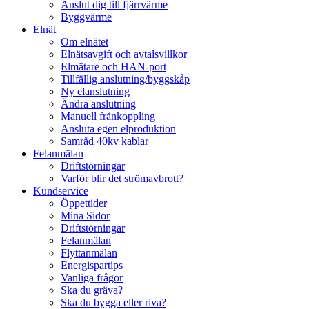
Anslut dig till fjärrvärme
Byggvärme
Elnät
Om elnätet
Elnätsavgift och avtalsvillkor
Elmätare och HAN-port
Tillfällig anslutning/byggskåp
Ny elanslutning
Ändra anslutning
Manuell frånkoppling
Ansluta egen elproduktion
Samråd 40kv kablar
Felanmälan
Driftstörningar
Varför blir det strömavbrott?
Kundservice
Öppettider
Mina Sidor
Driftstörningar
Felanmälan
Flyttanmälan
Energispartips
Vanliga frågor
Ska du gräva?
Ska du bygga eller riva?