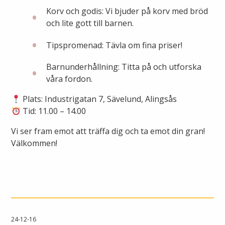
Öppettider
Korv och godis: Vi bjuder på korv med bröd
Om oss
och lite gott till barnen.
Ska du gräva?
Tipspromenad: Tävla om fina priser!
Kontakta oss
Ska du bygga eller riva?
Barnunderhållning: Titta på och utforska
Om Alingsås Energi
våra fordon.
Faktura och betalning
Plats: Industrigatan 7, Sävelund, Alingsås
Leverantörer
Tid: 11.00 – 14.00
Konsumenträttigheter
Vi ser fram emot att träffa dig och ta emot din gran!
Miljö och arbetsmiljö
Energispartips
Välkommen!
Produktion
Mina Sidor
Nyheter
VA & Renhållning
Energiflödet
24-12-16
Vanliga frågor