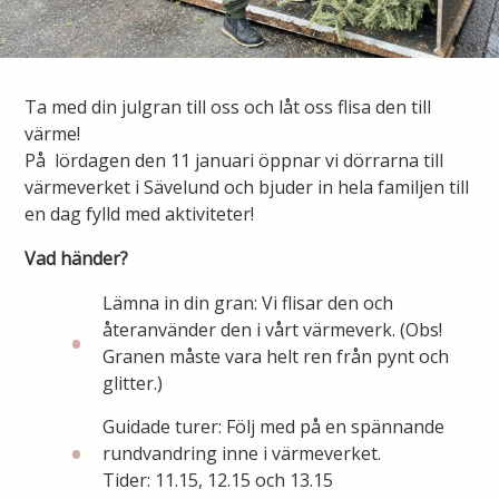
Ny elanslutning
Elmarknaden
Fiber
Värmepriser och avtalsvillkor
Tillfällig anslutning/byggskåp
Våra avtalsvillkor
Alingsås fibernät
Ta med din julgran till oss och låt oss flisa den till
Din fjärrvärmecentral
Ändra anslutning
värme!
Ladda elbil
Sälj ditt överskott
På lördagen den 11 januari öppnar vi dörrarna till
Anslut dig till fiber
Anslut dig till fjärrvärme
värmeverket i Sävelund och bjuder in hela familjen till
Ansluta egen elproduktion
en dag fylld med aktiviteter!
Felanmälan
Byggvärme
Elmätare och HAN-port
Vad händer?
Lämna in din gran: Vi flisar den och
Felanmälan
Manuell frånkoppling
återanvänder den i vårt värmeverk. (Obs!
Flyttanmälan
Granen måste vara helt ren från pynt och
Driftstörningar
glitter.)
Varför blir det strömavbrott?
Guidade turer: Följ med på en spännande
Kundservice
rundvandring inne i värmeverket.
Tider: 11.15, 12.15 och 13.15
Bra att ha hemma vid ett strömavbrott