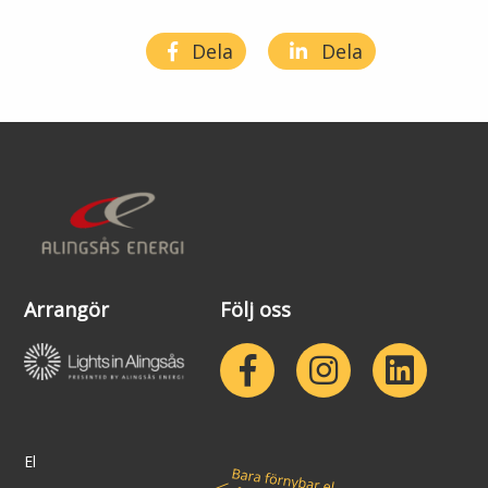
Lights in Alingsås
Badtemperaturer i Alingsås
Dela
Dela
Pressrum
Aktuella vattennivåer
Sponsring
Arkiv
Jobba hos oss
Årsredovisning
Arrangör
Följ oss
Visselblåsarfunktion
Integritetsinformation
Tillgänglighetsredogörelse
El