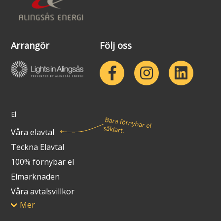
Lights in Alingsås
Badtemperaturer i Alingsås
Pressrum
Arrangör
Följ oss
Aktuella vattennivåer
Sponsring
Arkiv
Jobba hos oss
El
Årsredovisning
Våra elavtal
Teckna Elavtal
Visselblåsarfunktion
100% förnybar el
Integritetsinformation
Elmarknaden
Våra avtalsvillkor
Tillgänglighetsredogörelse
Mer