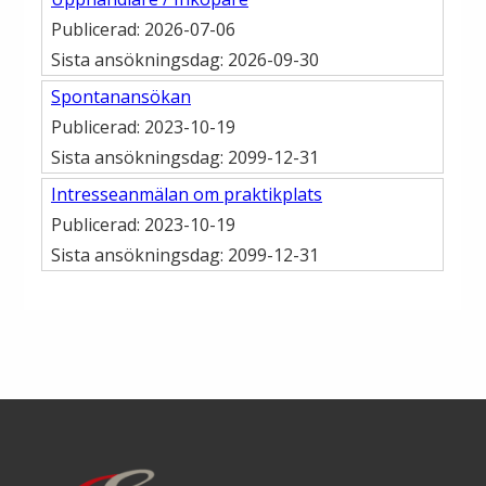
Öppettider
Om oss
Ska du gräva?
Kontakta oss
Ska du bygga eller riva?
Om Alingsås Energi
Faktura och betalning
Leverantörer
Konsumenträttigheter
Miljö och arbetsmiljö
Energispartips
Produktion
Mina Sidor
Nyheter
VA & Renhållning
Energiflödet
Vanliga frågor