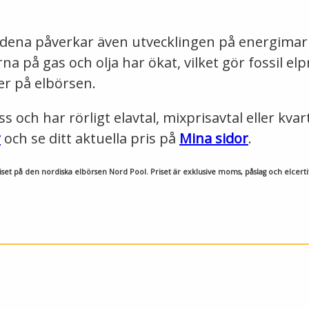
ndena påverkar även utvecklingen på energima
rna på gas och olja har ökat, vilket gör fossil e
ser på elbörsen.
och har rörligt elavtal, mixprisavtal eller kvart
r
och se ditt aktuella pris på
Mina sidor
.
set på den nordiska elbörsen Nord Pool. Priset är exklusive moms, påslag och elcertif