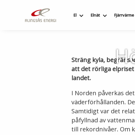
Hoppa
till
El
Elnät
Fjärrvärme
innehållet
Hö
Sträng kyla, begränsad
att det rörliga elpris
landet.
I Norden påverkas det
väderförhållanden. Det 
Samtidigt var det relat
påfyllnad av vattenma
till rekordnivåer. Om k