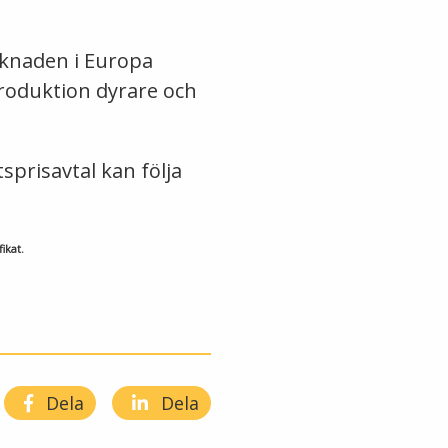
rknaden i Europa
lproduktion dyrare och
sprisavtal kan följa
ikat.
Dela
Dela