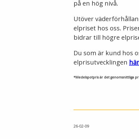
på en hög nivå.
Utöver väderförhålla
elpriset hos oss. Prise
bidrar till högre elpri
Du som är kund hos oss 
elprisutvecklingen
hä
*Medelspotpris är det genomsnittliga pri
26-02-09