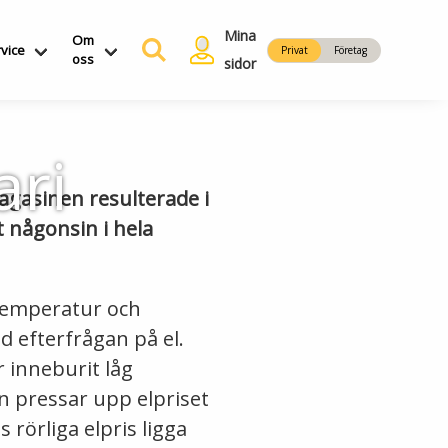
Mina
Om
vice
Privat
Företag
oss
sidor
ari
magasinen resulterade i
t någonsin i hela
 temperatur och
ad efterfrågan på el.
r inneburit låg
n pressar upp elpriset
 rörliga elpris ligga