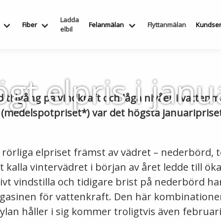
Ladda
Fiber
Felanmälan
Flyttanmälan
Kundser
elbil
gt elpris i janu
 tillgång på vindkraft och låga nivåer i vatten
et (medelspotpriset*) var det högsta januariprise
 rörliga elpriset främst av vädret – nederbörd,
kalla vintervädret i början av året ledde till ök
ivt vindstilla och tidigare brist på nederbörd ha
gasinen för vattenkraft. Den här kombinatione
ylan håller i sig kommer troligtvis även februaris