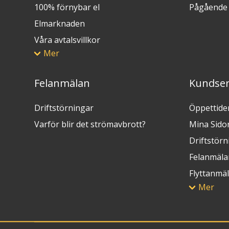
100% förnybar el
Pågående 
Elmarknaden
Våra avtalsvillkor
Mer
Felanmälan
Kundser
Driftstörningar
Öppettide
Varför blir det strömavbrott?
Mina Sido
Driftstörn
Felanmäla
Flyttanmä
Mer