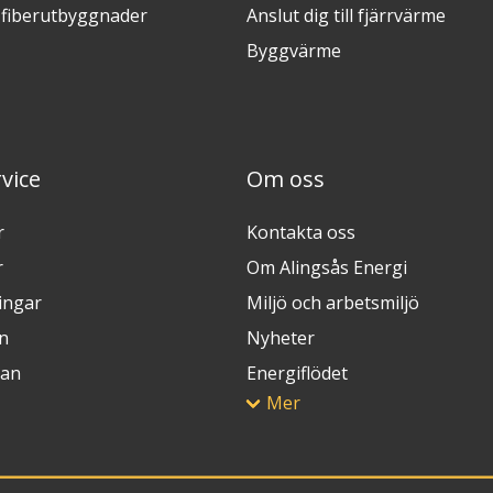
fiberutbyggnader
Anslut dig till fjärrvärme
Byggvärme
vice
Om oss
r
Kontakta oss
r
Om Alingsås Energi
ingar
Miljö och arbetsmiljö
n
Nyheter
lan
Energiflödet
Mer