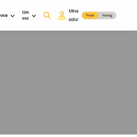
Mina
Om
vice
Privat
Företag
oss
sidor