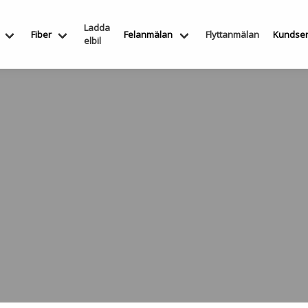
Ladda
Fiber
Felanmälan
Flyttanmälan
Kundser
elbil