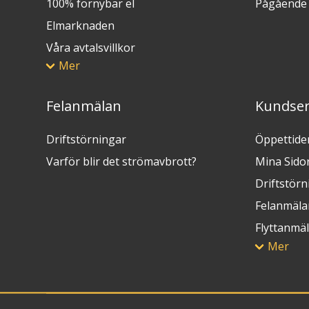
100% förnybar el
Pågående 
Elmarknaden
Våra avtalsvillkor
Mer
Felanmälan
Kundser
Driftstörningar
Öppettide
Varför blir det strömavbrott?
Mina Sido
Driftstörn
Felanmäla
Flyttanmä
Mer