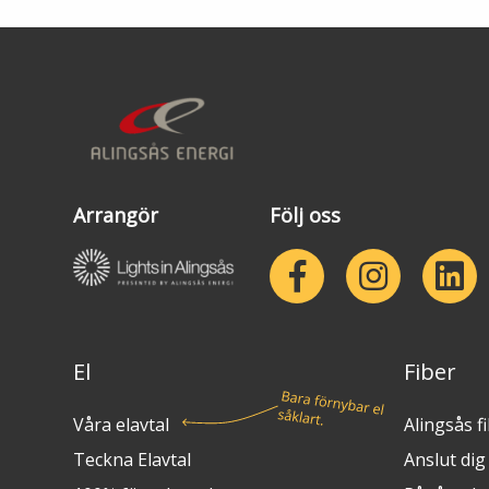
Arrangör
Följ oss
El
Fiber
Våra elavtal
Alingsås f
Teckna Elavtal
Anslut dig t