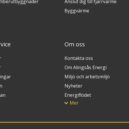
fiberutbyggnader
Anslut dig till fjärrvärme
Byggvärme
vice
Om oss
r
Kontakta oss
r
Om Alingsås Energi
ingar
Miljö och arbetsmiljö
n
Nyheter
lan
Energiflödet
Mer