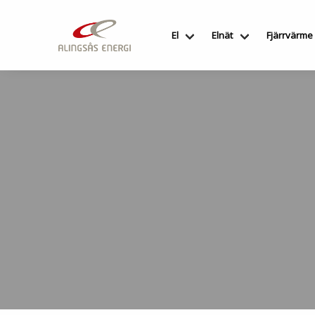
Hoppa
till
El
Elnät
Fjärrvärme
innehållet