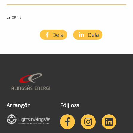
Lights in Alingsås
Badtemperaturer i Alingsås
23-09-19
Pressrum
Aktuella vattennivåer
Dela
Dela
Sponsring
Arkiv
Jobba hos oss
Årsredovisning
Visselblåsarfunktion
Arrangör
Följ oss
Integritetsinformation
Tillgänglighetsredogörelse