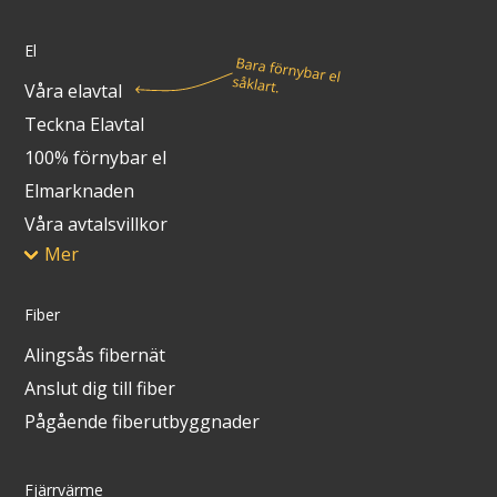
El
Våra elavtal
Teckna Elavtal
100% förnybar el
Elmarknaden
Våra avtalsvillkor
Mer
Fiber
Alingsås fibernät
Anslut dig till fiber
Pågående fiberutbyggnader
Fjärrvärme