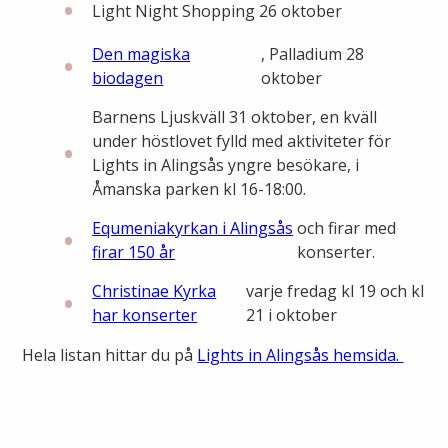
Öppettider
Light Night Shopping 26 oktober
Om oss
Den magiska
, Palladium 28
Ska du gräva?
biodagen
oktober
Kontakta oss
Ska du bygga eller riva?
Barnens Ljuskväll 31 oktober, en kväll
under höstlovet fylld med aktiviteter för
Om Alingsås Energi
Lights in Alingsås yngre besökare, i
Faktura och betalning
Åmanska parken kl 16-18:00.
Leverantörer
Konsumenträttigheter
Equmeniakyrkan i Alingsås
och firar med
firar 150 år
konserter.
Miljö och arbetsmiljö
Energispartips
Christinae Kyrka
varje fredag kl 19 och kl
har konserter
21 i oktober
Produktion
Mina Sidor
Hela listan hittar du på
Lights in Alingsås hemsida.
Nyheter
VA & Renhållning
Energiflödet
Vanliga frågor