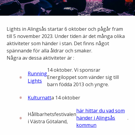
Ny elanslutning
Elmarknaden
Fiber
Värmepriser och avtalsvillkor
Tillfällig anslutning/byggskåp
Våra avtalsvillkor
Alingsås fibernät
Lights in Alingsås startar 6 oktober och pågår fram
Din fjärrvärmecentral
Ändra anslutning
till 5 november 2023. Under tiden är det många olika
Ladda elbil
Sälj ditt överskott
aktiviteter som händer i stan. Det finns något
Anslut dig till fiber
Anslut dig till fjärrvärme
spännande för alla åldrar och smaker.
Ansluta egen elproduktion
Några av dessa aktiviteter är :
Felanmälan
Byggvärme
Elmätare och HAN-port
14 oktober. Vi sponsrar
Running
Energiloppet som vänder sig till
Lights
Felanmälan
Manuell frånkoppling
barn födda 2013 och yngre.
Flyttanmälan
Kulturnatt
a 14 oktober
Driftstörningar
här hittar du vad som
Hållbarhetsfestivalen
Varför blir det strömavbrott?
händer i Alingsås
.
Kundservice
i Västra Götaland,
kommun
Bra att ha hemma vid ett strömavbrott