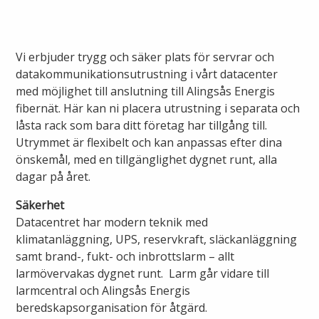
Ny elanslutning
Elmarknaden
Fiber
Värmepriser och avtalsvillkor
Tillfällig anslutning/byggskåp
Våra avtalsvillkor
Vi erbjuder trygg och säker plats för servrar och
Alingsås fibernät
datakommunikationsutrustning i vårt datacenter
Din fjärrvärmecentral
Ändra anslutning
Ladda elbil
med möjlighet till anslutning till Alingsås Energis
Sälj ditt överskott
Anslut dig till fiber
fibernät. Här kan ni placera utrustning i separata och
Anslut dig till fjärrvärme
Ansluta egen elproduktion
låsta rack som bara ditt företag har tillgång till.
Utrymmet är flexibelt och kan anpassas efter dina
Felanmälan
Byggvärme
önskemål, med en tillgänglighet dygnet runt, alla
Elmätare och HAN-port
dagar på året.
Felanmälan
Manuell frånkoppling
Säkerhet
Flyttanmälan
Datacentret har modern teknik med
Driftstörningar
klimatanläggning, UPS, reservkraft, släckanläggning
samt brand-, fukt- och inbrottslarm – allt
Varför blir det strömavbrott?
larmövervakas dygnet runt. Larm går vidare till
Kundservice
larmcentral och Alingsås Energis
beredskapsorganisation för åtgärd.
Bra att ha hemma vid ett strömavbrott