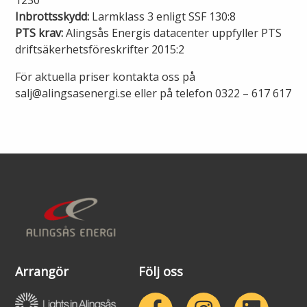
1230
Inbrottsskydd:
Larmklass 3 enligt SSF 130:8
PTS krav:
Alingsås Energis datacenter uppfyller PTS
driftsäkerhetsföreskrifter 2015:2
För aktuella priser kontakta oss på
salj@alingsasenergi.se eller på telefon 0322 – 617 617
Arrangör
Följ oss