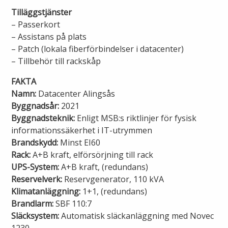
Tilläggstjänster
Lights in Alingsås
Badtemperaturer i Alingsås
– Passerkort
– Assistans på plats
Pressrum
– Patch (lokala fiberförbindelser i datacenter)
Aktuella vattennivåer
– Tillbehör till rackskåp
Sponsring
Arkiv
FAKTA
Namn:
Datacenter Alingsås
Jobba hos oss
Byggnadsår:
2021
Byggnadsteknik:
Enligt MSB:s riktlinjer för fysisk
Årsredovisning
informationssäkerhet i IT-utrymmen
Brandskydd:
Minst EI60
Visselblåsarfunktion
Rack:
A+B kraft, elförsörjning till rack
UPS-System:
A+B kraft, (redundans)
Reservelverk:
Reservgenerator, 110 kVA
Integritetsinformation
Klimatanläggning:
1+1, (redundans)
Brandlarm:
SBF 110:7
Tillgänglighetsredogörelse
Släcksystem:
Automatisk släckanläggning med Novec