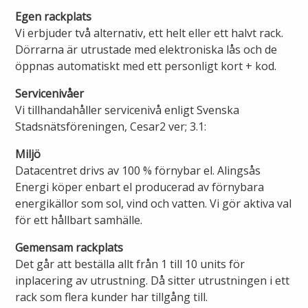
Öppettider
Egen rackplats
Om oss
Vi erbjuder två alternativ, ett helt eller ett halvt rack.
Ska du gräva?
Dörrarna är utrustade med elektroniska lås och de
öppnas automatiskt med ett personligt kort + kod.
Kontakta oss
Ska du bygga eller riva?
Servicenivåer
Om Alingsås Energi
Vi tillhandahåller servicenivå enligt Svenska
Faktura och betalning
Stadsnätsföreningen, Cesar2 ver; 3.1:
Leverantörer
Miljö
Konsumenträttigheter
Datacentret drivs av 100 % förnybar el. Alingsås
Miljö och arbetsmiljö
Energi köper enbart el producerad av förnybara
Energispartips
energikällor som sol, vind och vatten. Vi gör aktiva val
Produktion
för ett hållbart samhälle.
Mina Sidor
Gemensam rackplats
Nyheter
Det går att beställa allt från 1 till 10 units för
VA & Renhållning
inplacering av utrustning. Då sitter utrustningen i ett
Energiflödet
rack som flera kunder har tillgång till.
Vanliga frågor