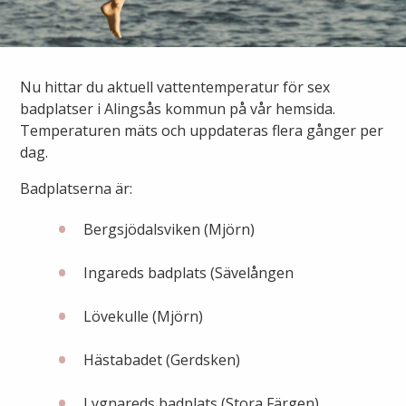
Ny elanslutning
Elmarknaden
Fiber
Värmepriser och avtalsvillkor
Tillfällig anslutning/byggskåp
Våra avtalsvillkor
Alingsås fibernät
Nu hittar du aktuell vattentemperatur för sex
Din fjärrvärmecentral
Ändra anslutning
badplatser i Alingsås kommun på vår hemsida.
Ladda elbil
Sälj ditt överskott
Temperaturen mäts och uppdateras flera gånger per
Anslut dig till fiber
Anslut dig till fjärrvärme
dag.
Ansluta egen elproduktion
Badplatserna är:
Felanmälan
Byggvärme
Elmätare och HAN-port
Bergsjödalsviken (Mjörn)
Felanmälan
Manuell frånkoppling
Ingareds badplats (Sävelången
Flyttanmälan
Driftstörningar
Lövekulle (Mjörn)
Varför blir det strömavbrott?
Kundservice
Hästabadet (Gerdsken)
Bra att ha hemma vid ett strömavbrott
Lygnareds badplats (Stora Färgen)