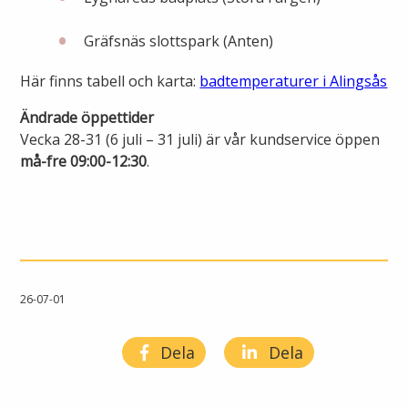
Öppettider
Om oss
Gräfsnäs slottspark (Anten)
Ska du gräva?
Här finns tabell och karta:
badtemperaturer i Alingsås
Kontakta oss
Ska du bygga eller riva?
Ändrade öppettider
Vecka 28-31 (6 juli – 31 juli) är vår
kundservice öppen
Om Alingsås Energi
Faktura och betalning
må-fre 09:00-12:30
.
Leverantörer
Konsumenträttigheter
Miljö och arbetsmiljö
Energispartips
Produktion
26-07-01
Mina Sidor
Nyheter
VA & Renhållning
Dela
Dela
Energiflödet
Vanliga frågor