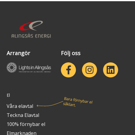
Lights in Alingsås
Badtemperaturer i Alingsås
Pressrum
Aktuella vattennivåer
Sponsring
Arkiv
Arrangör
Följ oss
Jobba hos oss
Årsredovisning
Visselblåsarfunktion
El
Våra elavtal
Integritetsinformation
Teckna Elavtal
Tillgänglighetsredogörelse
100% förnybar el
Elmarknaden