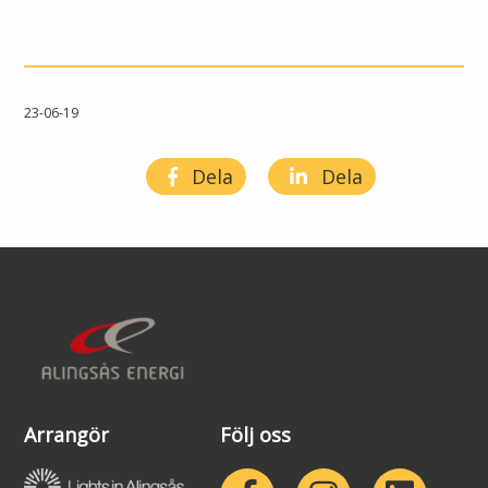
Öppettider
Om oss
Ska du gräva?
Kontakta oss
23-06-19
Ska du bygga eller riva?
Om Alingsås Energi
Dela
Dela
Faktura och betalning
Leverantörer
Konsumenträttigheter
Miljö och arbetsmiljö
Energispartips
Produktion
Mina Sidor
Nyheter
VA & Renhållning
Arrangör
Följ oss
Energiflödet
Vanliga frågor