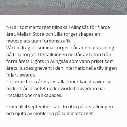
Ny elanslutning
Elmarknaden
Fiber
Värmepriser och avtalsvillkor
Tillfällig anslutning/byggskåp
Våra avtalsvillkor
Alingsås fibernät
Nu är sommartorget tillbaka i Alingsås för fjärde
Din fjärrvärmecentral
Ändra anslutning
året. Mellan Stora och Lilla torget skapas en
Ladda elbil
Sälj ditt överskott
mötesplats utan fordonstrafik.
Anslut dig till fiber
Anslut dig till fjärrvärme
Vårt bidrag till sommartorget i år är en utställning
Ansluta egen elproduktion
på Lilla torget. Utställningen består av foton från
Felanmälan
Byggvärme
förra årets Lights in Alingsås som vann priset som
Elmätare och HAN-port
årets ljusdesignevent i den internationella tävlingen
[d]arc awards.
Felanmälan
Manuell frånkoppling
Förutom förra årets installationer kan du även se
Flyttanmälan
bilder från arbetet under workshopveckan när
Driftstörningar
installationerna skapades.
Fram till 4 september kan du titta på utställningen
Varför blir det strömavbrott?
Kundservice
och njuta av möblerna på sommartorget.
Bra att ha hemma vid ett strömavbrott