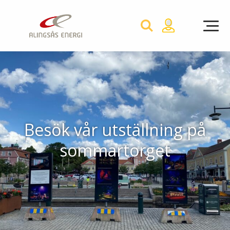
Hoppa
till
innehållet
Privat
Företag
El
Besök vår utställning på
Våra elavtal
sommartorget
Elnät
Ditt elval gör skillnad
Om elnätet
Elpriser
Fjärrvärme
Elnätsavgift och avtalsvillkor
Teckna elavtal
Vad är fjärrvärme