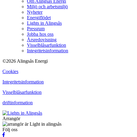
Om Alingsås Energi
Miljö och arbetsmiljö
Nyheter
Energiflödet
Lights in Alingsås
Pressrum
Jobba hos oss
Årsredovisning
Visselblåsarfunktion
Integritetsinformation
©2026 Alingsås Energi
Cookies
Integritetsinformation
Visselblåsarfunktion
driftinformation
Arrangör
Följ oss