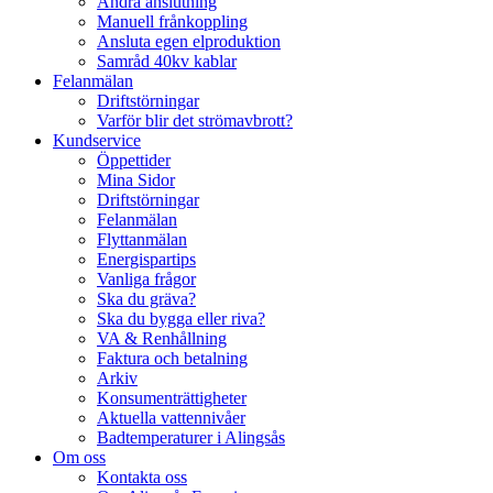
Ändra anslutning
Manuell frånkoppling
Ansluta egen elproduktion
Samråd 40kv kablar
Felanmälan
Driftstörningar
Varför blir det strömavbrott?
Kundservice
Öppettider
Mina Sidor
Driftstörningar
Felanmälan
Flyttanmälan
Energispartips
Vanliga frågor
Ska du gräva?
Ska du bygga eller riva?
VA & Renhållning
Faktura och betalning
Arkiv
Konsumenträttigheter
Aktuella vattennivåer
Badtemperaturer i Alingsås
Om oss
Kontakta oss