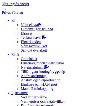
Hoppa
till
innehållet
Privat
Företag
El
Våra elavtal
Ditt elval gör skillnad
Elpriser
Teckna elavtal
Elmarknaden
Våra avtalsvillkor
Sälj ditt överskott
Elnät
Om elnätet
Elnätsavgift och avtalsvillkor
Ny elanslutning
Tillfällig anslutning/byggskåp
Ändra anslutning
Ansluta egen elproduktion
Elmätare och HAN-port
Manuell frånkoppling
Fjärrvärme
Vad är fjärrvärme
Värmepriser och avtalsvillkor
Din fjärrvärmecentral