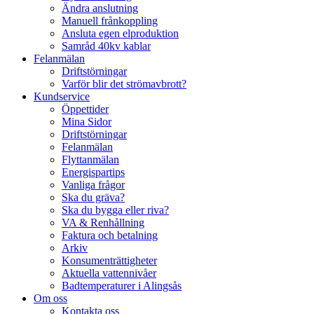
Ändra anslutning
Manuell frånkoppling
Ansluta egen elproduktion
Samråd 40kv kablar
Felanmälan
Driftstörningar
Varför blir det strömavbrott?
Kundservice
Öppettider
Mina Sidor
Driftstörningar
Felanmälan
Flyttanmälan
Energispartips
Vanliga frågor
Ska du gräva?
Ska du bygga eller riva?
VA & Renhållning
Faktura och betalning
Arkiv
Konsumenträttigheter
Aktuella vattennivåer
Badtemperaturer i Alingsås
Om oss
Kontakta oss