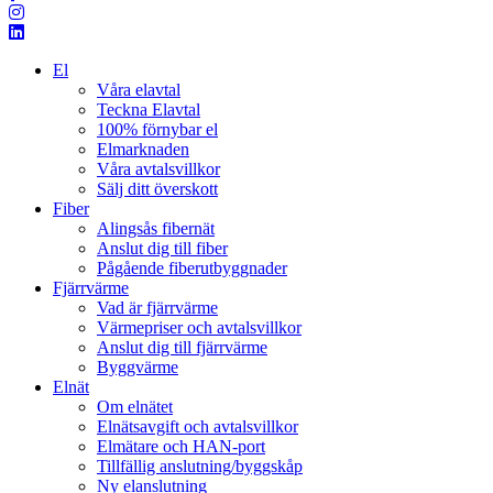
El
Våra elavtal
Teckna Elavtal
100% förnybar el
Elmarknaden
Våra avtalsvillkor
Sälj ditt överskott
Fiber
Alingsås fibernät
Anslut dig till fiber
Pågående fiberutbyggnader
Fjärrvärme
Vad är fjärrvärme
Värmepriser och avtalsvillkor
Anslut dig till fjärrvärme
Byggvärme
Elnät
Om elnätet
Elnätsavgift och avtalsvillkor
Elmätare och HAN-port
Tillfällig anslutning/byggskåp
Ny elanslutning