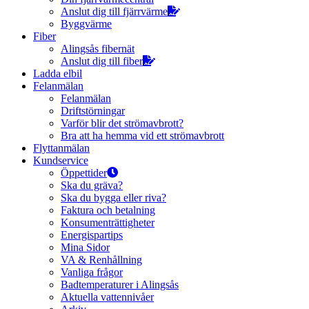
Anslut dig till fjärrvärme
Byggvärme
Fiber
Alingsås fibernät
Anslut dig till fiber
Ladda elbil
Felanmälan
Felanmälan
Driftstörningar
Varför blir det strömavbrott?
Bra att ha hemma vid ett strömavbrott
Flyttanmälan
Kundservice
Öppettider
Ska du gräva?
Ska du bygga eller riva?
Faktura och betalning
Konsumenträttigheter
Energispartips
Mina Sidor
VA & Renhållning
Vanliga frågor
Badtemperaturer i Alingsås
Aktuella vattennivåer