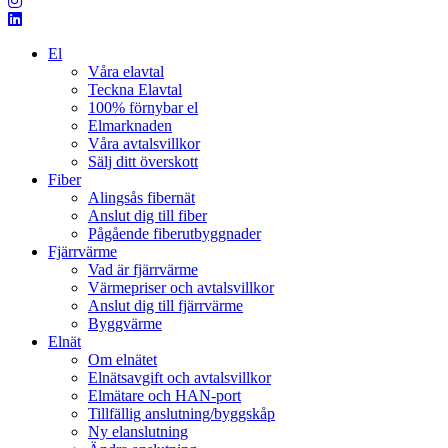
El
Våra elavtal
Teckna Elavtal
100% förnybar el
Elmarknaden
Våra avtalsvillkor
Sälj ditt överskott
Fiber
Alingsås fibernät
Anslut dig till fiber
Pågående fiberutbyggnader
Fjärrvärme
Vad är fjärrvärme
Värmepriser och avtalsvillkor
Anslut dig till fjärrvärme
Byggvärme
Elnät
Om elnätet
Elnätsavgift och avtalsvillkor
Elmätare och HAN-port
Tillfällig anslutning/byggskåp
Ny elanslutning