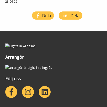
23-06-26
Lights in Alingsås
Badtemperaturer i Alingsås
Dela
Dela
Pressrum
Aktuella vattennivåer
Sponsring
Arkiv
Jobba hos oss
Arrangör
Årsredovisning
Visselblåsarfunktion
Följ oss
Integritetsinformation
Tillgänglighetsredogörelse