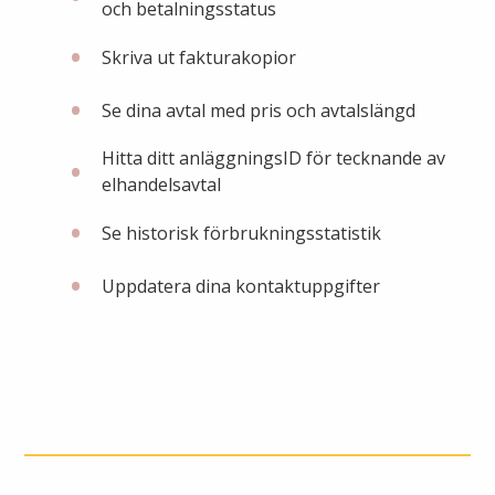
Öppettider
och betalningsstatus
Om oss
Skriva ut fakturakopior
Ska du gräva?
Se dina avtal med pris och avtalslängd
Kontakta oss
Ska du bygga eller riva?
Hitta ditt anläggningsID för tecknande av
Om Alingsås Energi
elhandelsavtal
Faktura och betalning
Leverantörer
Se historisk förbrukningsstatistik
Konsumenträttigheter
Uppdatera dina kontaktuppgifter
Miljö och arbetsmiljö
Energispartips
Produktion
Mina Sidor
Nyheter
VA & Renhållning
Energiflödet
Vanliga frågor