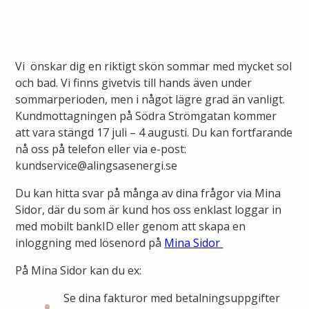
Ny elanslutning
Elmarknaden
Fiber
Värmepriser och avtalsvillkor
Tillfällig anslutning/byggskåp
Våra avtalsvillkor
Alingsås fibernät
Vi önskar dig en riktigt skön sommar med mycket sol
Din fjärrvärmecentral
Ändra anslutning
och bad. Vi finns givetvis till hands även under
Ladda elbil
Sälj ditt överskott
sommarperioden, men i något lägre grad än vanligt.
Anslut dig till fiber
Anslut dig till fjärrvärme
Kundmottagningen på Södra Strömgatan kommer
Ansluta egen elproduktion
att vara stängd 17 juli – 4 augusti. Du kan fortfarande
Felanmälan
Byggvärme
nå oss på telefon eller via e-post:
Elmätare och HAN-port
kundservice@alingsasenergi.se
Felanmälan
Du kan hitta svar på många av dina frågor via Mina
Manuell frånkoppling
Flyttanmälan
Sidor, där du som är kund hos oss enklast loggar in
Driftstörningar
med mobilt bankID eller genom att skapa en
inloggning med lösenord på
Mina Sidor
Varför blir det strömavbrott?
På Mina Sidor kan du ex:
Kundservice
Se dina fakturor med betalningsuppgifter
Bra att ha hemma vid ett strömavbrott