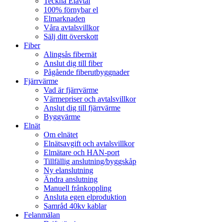
Teckna Elavtal
100% förnybar el
Elmarknaden
Våra avtalsvillkor
Sälj ditt överskott
Fiber
Alingsås fibernät
Anslut dig till fiber
Pågående fiberutbyggnader
Fjärrvärme
Vad är fjärrvärme
Värmepriser och avtalsvillkor
Anslut dig till fjärrvärme
Byggvärme
Elnät
Om elnätet
Elnätsavgift och avtalsvillkor
Elmätare och HAN-port
Tillfällig anslutning/byggskåp
Ny elanslutning
Ändra anslutning
Manuell frånkoppling
Ansluta egen elproduktion
Samråd 40kv kablar
Felanmälan