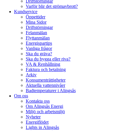
Driftstörningar
Varför blir det strömavbrott?
Kundservice
Öppettider
Mina Sidor
Driftstörningar
Felanmälan
Flyttanmälan
Energispartips
Vanliga frågor
Ska du gräva?
Ska du bygga eller riva?
VA & Renhållning
Faktura och betalning
Arkiv
Konsumenträttigheter
Aktuella vattennivåer
Badtemperaturer i Alingsås
Om oss
Kontakta oss
Om Alingsås Energi
Miljö och arbetsmiljö
Nyheter
Energiflödet
Lights in Alingsås