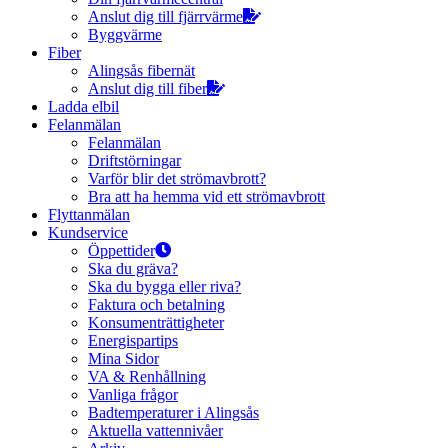
Anslut dig till fjärrvärme
Byggvärme
Fiber
Alingsås fibernät
Anslut dig till fiber
Ladda elbil
Felanmälan
Felanmälan
Driftstörningar
Varför blir det strömavbrott?
Bra att ha hemma vid ett strömavbrott
Flyttanmälan
Kundservice
Öppettider
Ska du gräva?
Ska du bygga eller riva?
Faktura och betalning
Konsumenträttigheter
Energispartips
Mina Sidor
VA & Renhållning
Vanliga frågor
Badtemperaturer i Alingsås
Aktuella vattennivåer