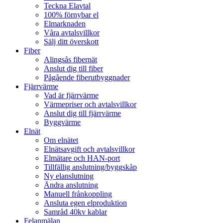
Teckna Elavtal
100% förnybar el
Elmarknaden
Våra avtalsvillkor
Sälj ditt överskott
Fiber
Alingsås fibernät
Anslut dig till fiber
Pågående fiberutbyggnader
Fjärrvärme
Vad är fjärrvärme
Värmepriser och avtalsvillkor
Anslut dig till fjärrvärme
Byggvärme
Elnät
Om elnätet
Elnätsavgift och avtalsvillkor
Elmätare och HAN-port
Tillfällig anslutning/byggskåp
Ny elanslutning
Ändra anslutning
Manuell frånkoppling
Ansluta egen elproduktion
Samråd 40kv kablar
Felanmälan