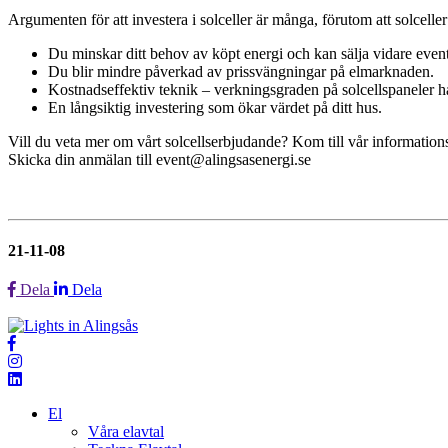
Argumenten för att investera i solceller är många, förutom att solceller 
Du minskar ditt behov av köpt energi och kan sälja vidare event
Du blir mindre påverkad av prissvängningar på elmarknaden.
Kostnadseffektiv teknik – verkningsgraden på solcellspaneler ha
En långsiktig investering som ökar värdet på ditt hus.
Vill du veta mer om vårt solcellserbjudande? Kom till vår information
Skicka din anmälan till event@alingsasenergi.se
21-11-08
Dela
Dela
El
Våra elavtal