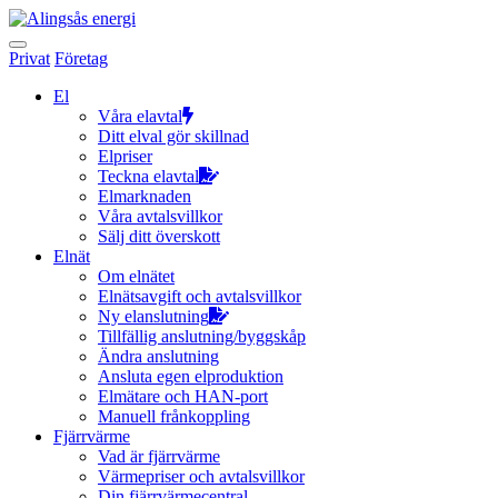
Hoppa
till
innehållet
Privat
Företag
El
Våra elavtal
Ditt elval gör skillnad
Elpriser
Teckna elavtal
Elmarknaden
Våra avtalsvillkor
Sälj ditt överskott
Elnät
Om elnätet
Elnätsavgift och avtalsvillkor
Ny elanslutning
Tillfällig anslutning/byggskåp
Ändra anslutning
Ansluta egen elproduktion
Elmätare och HAN-port
Manuell frånkoppling
Fjärrvärme
Vad är fjärrvärme
Värmepriser och avtalsvillkor
Din fjärrvärmecentral