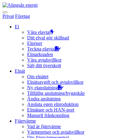
Hoppa
till
innehållet
Privat
Företag
El
Våra elavtal
Ditt elval gör skillnad
Elpriser
Teckna elavtal
Elmarknaden
Våra avtalsvillkor
Sälj ditt överskott
Elnät
Om elnätet
Elnätsavgift och avtalsvillkor
Ny elanslutning
Tillfällig anslutning/byggskåp
Ändra anslutning
Ansluta egen elproduktion
Elmätare och HAN-port
Manuell frånkoppling
Fjärrvärme
Vad är fjärrvärme
Värmepriser och avtalsvillkor
Din fjärrvärmecentral