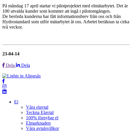
På måndag 17 april startar vi pilotprojektet med elmätarbytet. Det är
100 utvalda kunder som kommer att ingå i pilotomgången.
De berörda kunderna har fått informationsbrev från oss och från
Hydrostandard som utför mätarbytet åt oss. Arbetet beräknas ta cirka
två veckor.
23-04-14
Dela
Dela
El
Våra elavtal
Teckna Elavtal
100% förnybar el
Elmarknaden
Våra avtalsvillkor