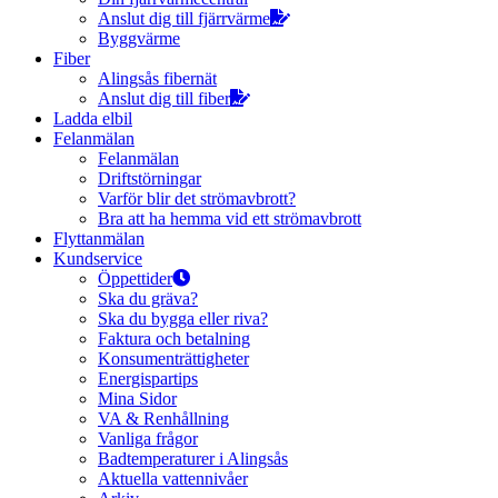
Anslut dig till fjärrvärme
Byggvärme
Fiber
Alingsås fibernät
Anslut dig till fiber
Ladda elbil
Felanmälan
Felanmälan
Driftstörningar
Varför blir det strömavbrott?
Bra att ha hemma vid ett strömavbrott
Flyttanmälan
Kundservice
Öppettider
Ska du gräva?
Ska du bygga eller riva?
Faktura och betalning
Konsumenträttigheter
Energispartips
Mina Sidor
VA & Renhållning
Vanliga frågor
Badtemperaturer i Alingsås
Aktuella vattennivåer