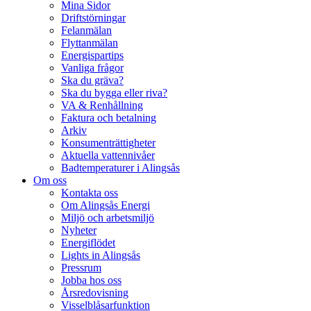
Mina Sidor
Driftstörningar
Felanmälan
Flyttanmälan
Energispartips
Vanliga frågor
Ska du gräva?
Ska du bygga eller riva?
VA & Renhållning
Faktura och betalning
Arkiv
Konsumenträttigheter
Aktuella vattennivåer
Badtemperaturer i Alingsås
Om oss
Kontakta oss
Om Alingsås Energi
Miljö och arbetsmiljö
Nyheter
Energiflödet
Lights in Alingsås
Pressrum
Jobba hos oss
Årsredovisning
Visselblåsarfunktion