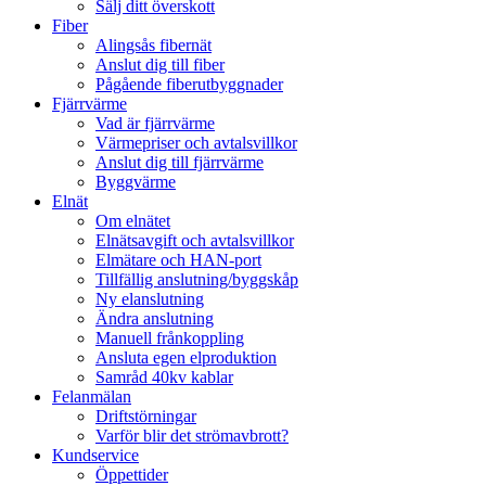
Sälj ditt överskott
Fiber
Alingsås fibernät
Anslut dig till fiber
Pågående fiberutbyggnader
Fjärrvärme
Vad är fjärrvärme
Värmepriser och avtalsvillkor
Anslut dig till fjärrvärme
Byggvärme
Elnät
Om elnätet
Elnätsavgift och avtalsvillkor
Elmätare och HAN-port
Tillfällig anslutning/byggskåp
Ny elanslutning
Ändra anslutning
Manuell frånkoppling
Ansluta egen elproduktion
Samråd 40kv kablar
Felanmälan
Driftstörningar
Varför blir det strömavbrott?
Kundservice
Öppettider