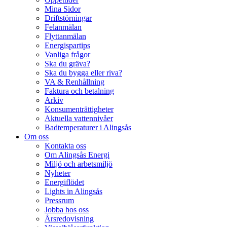
Mina Sidor
Driftstörningar
Felanmälan
Flyttanmälan
Energispartips
Vanliga frågor
Ska du gräva?
Ska du bygga eller riva?
VA & Renhållning
Faktura och betalning
Arkiv
Konsumenträttigheter
Aktuella vattennivåer
Badtemperaturer i Alingsås
Om oss
Kontakta oss
Om Alingsås Energi
Miljö och arbetsmiljö
Nyheter
Energiflödet
Lights in Alingsås
Pressrum
Jobba hos oss
Årsredovisning