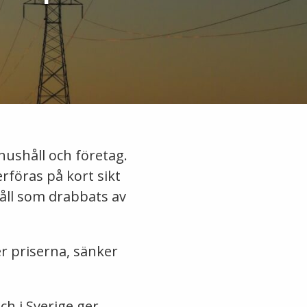
hushåll och företag.
erföras på kort sikt
åll som drabbats av
r priserna, sänker
h i Sverige ger