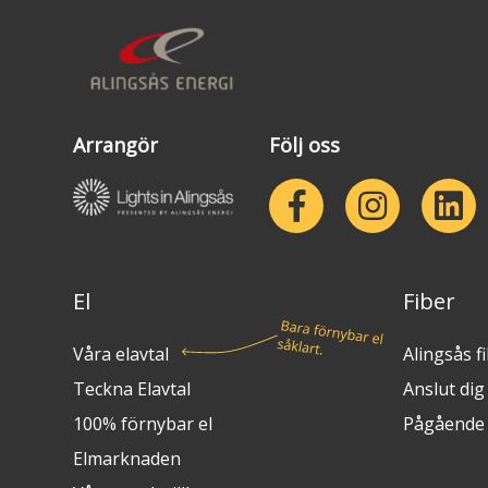
Arrangör
Följ oss
El
Fiber
Våra elavtal
Alingsås f
Teckna Elavtal
Anslut dig t
100% förnybar el
Pågående 
Elmarknaden