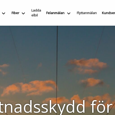
Ladda
Fiber
Felanmälan
Flyttanmälan
Kundser
elbil
nadsskydd för 