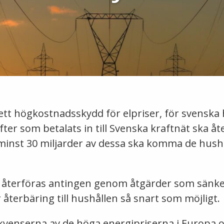
 ett högkostnadsskydd för elpriser, för svenska 
fter som betalats in till Svenska kraftnät ska åt
 minst 30 miljarder av dessa ska komma de hush
a återföras antingen genom åtgärder som sänke
 återbäring till hushållen så snart som möjligt.
kvenserna av de höga energipriserna i Europa oc