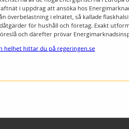
raftnät i uppdrag att ansöka hos Energimarkna
n överbelastning i elnätet, så kallade flaskhalsi
ödåtgärder för hushåll och företag. Exakt utfo
föreslå och därefter prövar Energimarknadsin
n helhet hittar du på regeringen.se