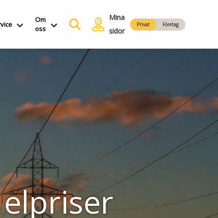
Mina
Om
vice
Privat
Företag
oss
sidor
elpriser