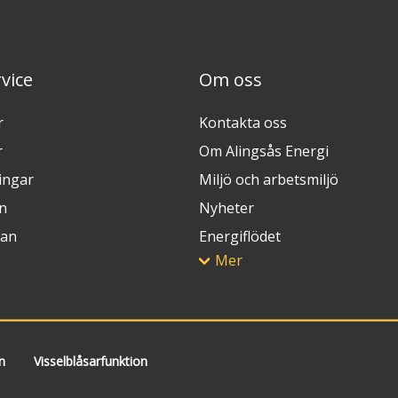
vice
Om oss
r
Kontakta oss
r
Om Alingsås Energi
ingar
Miljö och arbetsmiljö
n
Nyheter
lan
Energiflödet
Mer
n
Visselblåsarfunktion