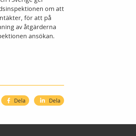
dsinspektionen om att
ntäkter, för att på
rmning av åtgärderna
spektionen ansökan.
Dela
Dela