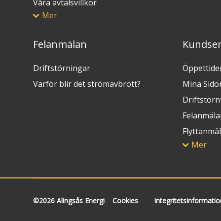
Våra avtalsvillkor
Mer
Felanmälan
Kundser
Driftstörningar
Öppettide
Varför blir det strömavbrott?
Mina Sido
Driftstörn
Felanmäla
Flyttanmä
Mer
©2026 Alingsås Energi
Cookies
Integritetsinformatio