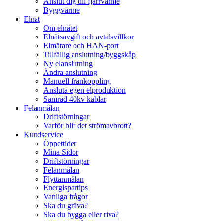
Anslut dig till fjärrvärme
Byggvärme
Elnät
Om elnätet
Elnätsavgift och avtalsvillkor
Elmätare och HAN-port
Tillfällig anslutning/byggskåp
Ny elanslutning
Ändra anslutning
Manuell frånkoppling
Ansluta egen elproduktion
Samråd 40kv kablar
Felanmälan
Driftstörningar
Varför blir det strömavbrott?
Kundservice
Öppettider
Mina Sidor
Driftstörningar
Felanmälan
Flyttanmälan
Energispartips
Vanliga frågor
Ska du gräva?
Ska du bygga eller riva?