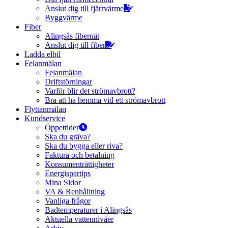
Anslut dig till fjärrvärme
Byggvärme
Fiber
Alingsås fibernät
Anslut dig till fiber
Ladda elbil
Felanmälan
Felanmälan
Driftstörningar
Varför blir det strömavbrott?
Bra att ha hemma vid ett strömavbrott
Flyttanmälan
Kundservice
Öppettider
Ska du gräva?
Ska du bygga eller riva?
Faktura och betalning
Konsumenträttigheter
Energispartips
Mina Sidor
VA & Renhållning
Vanliga frågor
Badtemperaturer i Alingsås
Aktuella vattennivåer