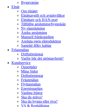
Byggvärme
Elnät
Om elnätet
Elnätsavgift och avtalsvillkor
Elmätare och HAN-port
Tillfällig anslutning/byggskåp
Ny elanslutning
Ändra anslutning
Manuell frånkoppling
Ansluta egen elproduktion
Samråd 40kv kablar
Felanmälan
Driftstörningar
Varför blir det strömavbrott?
Kundservice
Öppettider
Mina Sidor
Driftstörningar
Felanmälan
Flyttanmälan
Energispartips
Vanliga frågor
Ska du gräva?
Ska du bygga eller riva?
VA & Renhållning