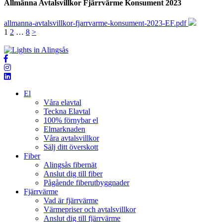
Allmänna Avtalsvillkor Fjärrvärme Konsument 2023
allmanna-avtalsvillkor-fjarrvarme-konsument-2023-EF.pdf
Sidnumrering
1
2
…
8
>
för
inlägg
El
Våra elavtal
Teckna Elavtal
100% förnybar el
Elmarknaden
Våra avtalsvillkor
Sälj ditt överskott
Fiber
Alingsås fibernät
Anslut dig till fiber
Pågående fiberutbyggnader
Fjärrvärme
Vad är fjärrvärme
Värmepriser och avtalsvillkor
Anslut dig till fjärrvärme