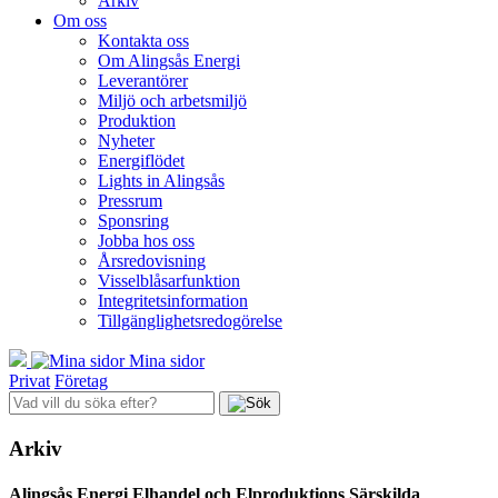
Arkiv
Om oss
Kontakta oss
Om Alingsås Energi
Leverantörer
Miljö och arbetsmiljö
Produktion
Nyheter
Energiflödet
Lights in Alingsås
Pressrum
Sponsring
Jobba hos oss
Årsredovisning
Visselblåsarfunktion
Integritetsinformation
Tillgänglighetsredogörelse
Mina sidor
Privat
Företag
Arkiv
Alingsås Energi Elhandel och Elproduktions Särskilda