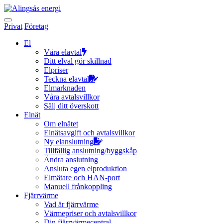
Hoppa
till
innehållet
Privat
Företag
El
Våra elavtal
Ditt elval gör skillnad
Elpriser
Teckna elavtal
Elmarknaden
Våra avtalsvillkor
Sälj ditt överskott
Elnät
Om elnätet
Elnätsavgift och avtalsvillkor
Ny elanslutning
Tillfällig anslutning/byggskåp
Ändra anslutning
Ansluta egen elproduktion
Elmätare och HAN-port
Manuell frånkoppling
Fjärrvärme
Vad är fjärrvärme
Värmepriser och avtalsvillkor
Din fjärrvärmecentral