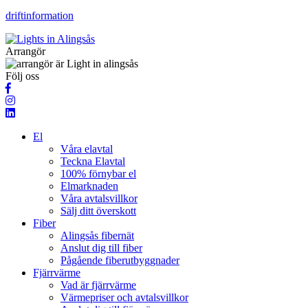
driftinformation
Arrangör
Följ oss
El
Våra elavtal
Teckna Elavtal
100% förnybar el
Elmarknaden
Våra avtalsvillkor
Sälj ditt överskott
Fiber
Alingsås fibernät
Anslut dig till fiber
Pågående fiberutbyggnader
Fjärrvärme
Vad är fjärrvärme
Värmepriser och avtalsvillkor