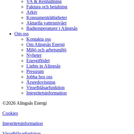
VA & Renhållning
Faktura och betalning
Arkiv
Konsumenträttigheter
Aktuella vattennivåer
Badtemperaturer i Alingsås
Om oss
Kontakta oss
Om Alingsås Energi
Miljö och arbetsmiljö
Nyheter
Energiflödet
Lights in Alingsås
Pressrum
Jobba hos oss
Årsredovisning
Visselblåsarfunktion
Integritetsinformation
©2026 Alingsås Energi
Cookies
Integritetsinformation
Visselblåsarfunktion