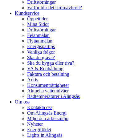
Driftstörningar
Varför blir det strömavbrott?
Kundservice
Öppettider
Mina Sidor
Driftstörningar
Felanmälan
Flyttanmälan
Energispartips
Vanliga frågor
Ska du gräva?
Ska du bygga eller riva?
VA & Renhållning
Faktura och betalning
Arkiv
Konsumenträttigheter
Aktuella vattennivåer
Badtemperaturer i Alingsås
Om oss
Kontakta oss
Om Alingsås Energi
Miljö och arbetsmiljö
Nyheter
Energiflödet
Lights in Alingsås