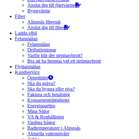
Anslut dig till fjärrvärme
Byggvärme
Fiber
Alingsås fibernät
Anslut dig till fiber
Ladda elbil
Felanmälan
Felanmälan
Driftstörningar
Varför blir det strömavbrott?
Bra att ha hemma vid ett strömavbrott
Flyttanmälan
Kundservice
Öppettider
Ska du gräva?
Ska du bygga eller riva?
Faktura och betalning
Konsumenträttigheter
Energispartips
Mina Sidor
VA & Renhållning
Vanliga frågor
Badtemperaturer i Alingsås
Aktuella vattennivåer