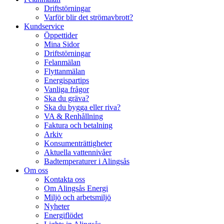
Driftstörningar
Varför blir det strömavbrott?
Kundservice
Öppettider
Mina Sidor
Driftstörningar
Felanmälan
Flyttanmälan
Energispartips
Vanliga frågor
Ska du gräva?
Ska du bygga eller riva?
VA & Renhållning
Faktura och betalning
Arkiv
Konsumenträttigheter
Aktuella vattennivåer
Badtemperaturer i Alingsås
Om oss
Kontakta oss
Om Alingsås Energi
Miljö och arbetsmiljö
Nyheter
Energiflödet