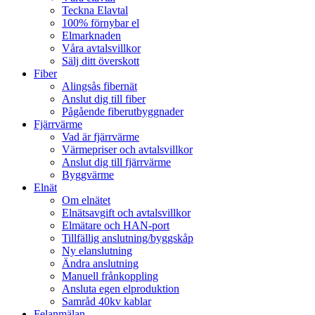
Teckna Elavtal
100% förnybar el
Elmarknaden
Våra avtalsvillkor
Sälj ditt överskott
Fiber
Alingsås fibernät
Anslut dig till fiber
Pågående fiberutbyggnader
Fjärrvärme
Vad är fjärrvärme
Värmepriser och avtalsvillkor
Anslut dig till fjärrvärme
Byggvärme
Elnät
Om elnätet
Elnätsavgift och avtalsvillkor
Elmätare och HAN-port
Tillfällig anslutning/byggskåp
Ny elanslutning
Ändra anslutning
Manuell frånkoppling
Ansluta egen elproduktion
Samråd 40kv kablar
Felanmälan