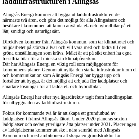
laddinfrastrukturen i Alingsås
Alingsås Energi kommer att bygga ut laddinfrastrukturen de
närmaste två åren, och göra det möjligt för alla Alingsåsare och
besökare i kommunen att kunna använda el‐ och hybridbilar på ett
lätt, smidigt och naturligt sätt.
Direktiven kommer från Alingsås kommun, som tar klimathotet och
miljöarbetet på största allvar och vill vara med och bidra till den
gröna omställningen som krävs. Målet är att på sikt enbart ha egna
fossilfria bilar för att minska sin klimatpåverkan.
Där har Alingsås Energi en viktig roll som möjliggörare för
kommunens planer. Genom att nyttja den starka infrastruktur inom el
och kommunikation som Alingsås Energi har byggt upp och
fortsätter att bygga, är det möjligt att erbjuda fler laddplatser och
smartare lösningar för att ladda el‐ och hybridbilar.
Alingsås Energi har efter nya ägardirektiv tagit fram handlingsplan
för utbyggnaden av laddinfrastrukturen.
Fokus för kommande två år är att skapa ett grundutbud av
laddplatser, i främst Alingsås tätort. Under 2020 planeras sexton
laddplatser och sedan ytterligare åtta platser under 2021. Placeringen
av laddplatserna kommer att ske i nära samråd med Alingsås
Kommun och med ambitionen att skapa en grundstruktur för