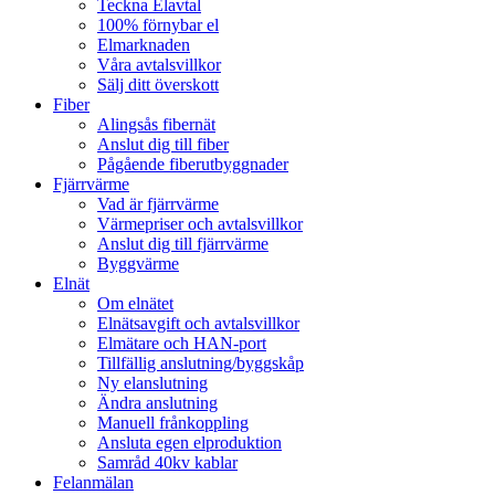
Teckna Elavtal
100% förnybar el
Elmarknaden
Våra avtalsvillkor
Sälj ditt överskott
Fiber
Alingsås fibernät
Anslut dig till fiber
Pågående fiberutbyggnader
Fjärrvärme
Vad är fjärrvärme
Värmepriser och avtalsvillkor
Anslut dig till fjärrvärme
Byggvärme
Elnät
Om elnätet
Elnätsavgift och avtalsvillkor
Elmätare och HAN-port
Tillfällig anslutning/byggskåp
Ny elanslutning
Ändra anslutning
Manuell frånkoppling
Ansluta egen elproduktion
Samråd 40kv kablar
Felanmälan