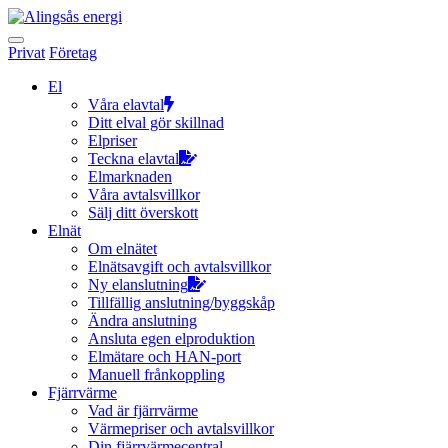
Hoppa
till
innehållet
Privat
Företag
El
Våra elavtal
Ditt elval gör skillnad
Elpriser
Teckna elavtal
Elmarknaden
Våra avtalsvillkor
Sälj ditt överskott
Elnät
Om elnätet
Elnätsavgift och avtalsvillkor
Ny elanslutning
Tillfällig anslutning/byggskåp
Ändra anslutning
Ansluta egen elproduktion
Elmätare och HAN-port
Manuell frånkoppling
Fjärrvärme
Vad är fjärrvärme
Värmepriser och avtalsvillkor
Din fjärrvärmecentral